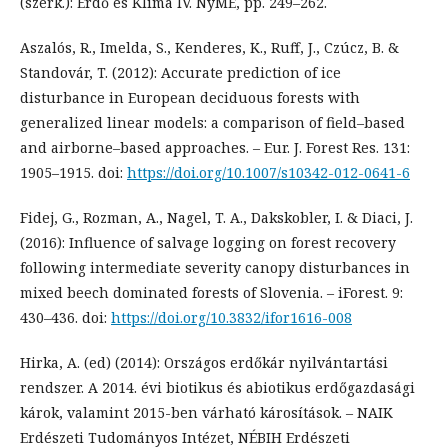
(szerk.): Erdő és Klíma IV. NyME, pp. 249–262.
Aszalós, R., Imelda, S., Kenderes, K., Ruff, J., Czúcz, B. &
Standovár, T. (2012): Accurate prediction of ice
disturbance in European deciduous forests with
generalized linear models: a comparison of field–based
and airborne–based approaches. – Eur. J. Forest Res. 131:
1905–1915. doi:
https://doi.org/10.1007/s10342-012-0641-6
Fidej, G., Rozman, A., Nagel, T. A., Dakskobler, I. & Diaci, J.
(2016): Influence of salvage logging on forest recovery
following intermediate severity canopy disturbances in
mixed beech dominated forests of Slovenia. – iForest. 9:
430–436. doi:
https://doi.org/10.3832/ifor1616-008
Hirka, A. (ed) (2014): Országos erdőkár nyilvántartási
rendszer. A 2014. évi biotikus és abiotikus erdőgazdasági
károk, valamint 2015-ben várható károsítások. – NAIK
Erdészeti Tudományos Intézet, NÉBIH Erdészeti