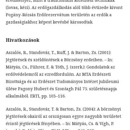
eredményez, mint a tradicionális közelítési technikák
(lovas, kézi). Az erdőgazdálkodás alól több évtizede kivont
Pogány-Rózsás Erdőrezervátum területén az erdők a
gazdaságiakhoz képest kevésbé károsodtak.
Hivatkozások
Aszalós, R., Standovár, T., Ruff, J. & Barton, Zs. (2001):
Jégtörések és széldöntések a Börzsöny erdeiben. – In:
Mátyás, Cs., Führer, E. & Tóth, J. (szerk.): Gondolatok az
erdővédelemről az ezredfordulón. Az MTA Erdészeti
Bizottsága és az Erdészet Tudományos Intézet jubileumi
ülése Pagony Hubert és Szontagh Pál 75. születésnapja
alkalmából. ERTI, pp. 103–116.
Aszalós, R., Standovár, T. & Barton, Zs. (2004): A börzsönyi
jégtörések okairól az országosan egyre nagyobb területet
érintő jégtörések fényében. – In: Mátyás, Cs. & Vígh, P.