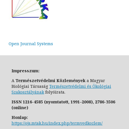
Open Journal Systems
Impresszum:
A
Természetvédelmi Közlemények
a Magyar
Biológiai Társaság
Természetvédelmi és Ökológiai
Szakosztály
ának
folyóirata.
ISSN
1216-4585 (nyomtatott, 1991–2008),
2786-3506
(online)
Honlap:
https://ojs.mtak.hu/index.php/termvedkozlem/