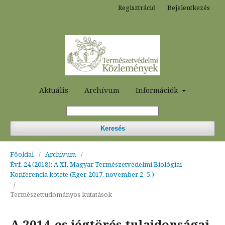
Regisztráció
Bejelentkezés
Aktuális
Archívum
Információk
Keresés
Főoldal
/
Archívum
/
Évf. 24 (2018): A XI. Magyar Természetvédelmi Biológiai
Konferencia kötete (Eger, 2017. november 2–5.)
/
Természettudományos kutatások
A 2014-es jégtörés tulajdonságai