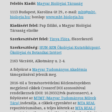
Felelős Kiadó:
Magyar Biológiai Társaság
1113 Budapest, Karolina út 29., e-
mail:
mbt@mbt-
biologia.hu
;
honlap:
www.mbt-biologia.hu
Kiadásért felel:
Pap Ildikó, a Magyar Biológiai
Társaság elnöke
Szerkesztésért felel:
Tinya Flóra
, főszerkesztő
Szerkesztőség:
HUN-REN Ökológiai Kutatóközpont,
Ökológiai és Botanikai Intézet
2163 Vácrátót, Alkotmány u. 2-4.
A folyóirat a
Magyar Tudományos Akadémia
támogatásával jelenik meg.
2016-tól a Természetvédelmi Közleményekben
megjelenő cikkek Crossref DOI azonosítóval
rendelkeznek (DOI: 10.20332/tvk-jnatconserv
), a
folyóiratot az
MTMT (Magyar Tudományos Művek
Tára)
indexálja, a cikkek egyenként az
MTA REAL
repozitóriumában, a teljes kötetek az
MTA REAL-J