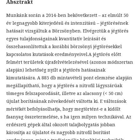
Absztrakt
Munkánk során a 2014-ben bekövetkezett – az elmúlt 50
év legnagyobb kiterjedésű és intenzitású – jégtörésének
hatásait vizsgáltuk a Börzsönyben. Elvégeztük a jégtörés
egyes tulajdonságainak kvantitatív leírását és
összehasonlítottuk a korábbi börzsönyi jégtörésekkel
kapcsolatos kutatások eredményeivel.A jégtörés előtt
felmért területek újrafelvételezésével (azonos módszertan
alapján) lehetőség nyílt a jégtörés hatásainak
kimutatására. A 885 db mintavételi pont elemzése alapján
megállapítható, hogy a jégtörés a nitrofil lágyszárúak
tömeges felszaporodását, illetve az alacsony (< 50 cm)
újulat borításának növekedését váltotta ki. E változások
mértékét befolyásolhatja, hogy megtörtént-e a kidőlt
faanyag összetermelése, s ha igen milyen technikával. Az
erdészeti gépek által okozott talajbolygatás jobban
károsítja az újulatot és nagyobb nitrofil borítást