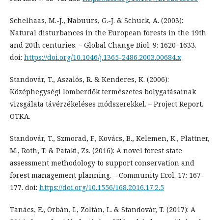
Schelhaas, M.-J., Nabuurs, G.-J. & Schuck, A. (2003):
Natural disturbances in the European forests in the 19th
and 20th centuries. – Global Change Biol. 9: 1620–1633.
doi:
https://doi.org/10.1046/j.1365-2486.2003.00684.x
Standovár, T., Aszalós, R. & Kenderes, K. (2006):
Középhegységi lomberdők természetes bolygatásainak
vizsgálata távérzékeléses módszerekkel. – Project Report.
OTKA.
Standovár, T., Szmorad, F., Kovács, B., Kelemen, K., Plattner,
M., Roth, T. & Pataki, Zs. (2016): A novel forest state
assessment methodology to support conservation and
forest management planning. – Community Ecol. 17: 167–
177. doi:
https://doi.org/10.1556/168.2016.17.2.5
Tanács, E., Orbán, I., Zoltán, L. & Standovár, T. (2017): A