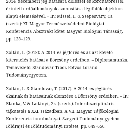
2014. decemberi jég hatására dőléssel és koronatöréssel
érintett erdőállományok azonosítása légifotók objektum–
alapú elemzésével. – In: Mizsei, E. & Szepesváry, Cs.
(szerk.): XI. Magyar Természetvédelmi Biológiai
Konferencia Absztrakt kötet. Magyar Biológiai Társaság,
pp. 128–129.
Zoltán, L. (2018): A 2014-es jégtörés és az azt követő
kitermelés hatásai a Börzsöny erdeiben. – Diplomamunka.
Témavezető: Standovár Tibor. Eötvös Loránd
Tudományegyetem.
Zoltán, L. & Standovár, T. (2017): A 2014–es jégtörés
okainak és hatásainak elemzése a Börzsöny erdeiben. – In:
Blanka, V. & Ladányi, Zs. (szerk.): Interdiszciplináris
tájkutatás a XXI. században. A VII. Magyar Tájökológiai
Konferencia tanulmányai. Szegedi Tudományegyetem
Földrajzi és Földtudományi Intézet, pp. 649-656.