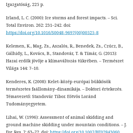
Igazgatóság, 225 p.
Irland, L. C. (2000): Ice storms and forest impacts. – Sci.
Total Environ. 262: 231–242. doi:
https://doi.org/10.1016/S0048-9697(00)00525-8
Kelemen, K., Mag, Zs., Aszalós, R., Benedek, Zs., Czúcz, B.,
Gálhidy, L., Kovács, B., Standovár, T. & Tímár, G. (2013):
Hazai erdők jövője a klímaváltozás tükrében. – Természet
Világa 144: 7–10.
Kenderes, K. (2008): Kelet–közép európai bükkösök
természetes faállomány–dinamikája. – Doktori értekezés.
Témavezető: Standovár Tibor. Eötvös Loránd
Tudományegyetem.
Lihai, W. (1996): Assessment of animal skidding and
ground machine skidding under mountain conditions. – J.
For. Res. 7: 63–72. doi:
https://doi.org/10.1007/BF02843060