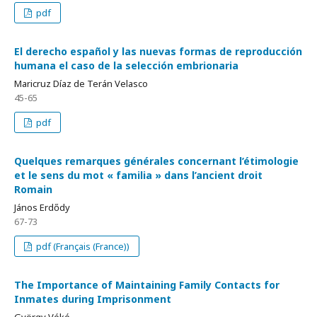
pdf
El derecho español y las nuevas formas de reproducción
humana el caso de la selección embrionaria
Maricruz Díaz de Terán Velasco
45-65
pdf
Quelques remarques générales concernant l’étimologie
et le sens du mot « familia » dans l’ancient droit
Romain
János Erdődy
67-73
pdf (Français (France))
The Importance of Maintaining Family Contacts for
Inmates during Imprisonment