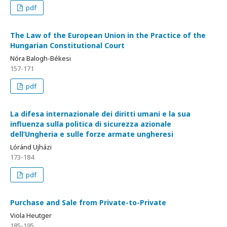
pdf
The Law of the European Union in the Practice of the
Hungarian Constitutional Court
Nóra Balogh-Békesi
157-171
pdf
La difesa internazionale dei diritti umani e la sua
influenza sulla politica di sicurezza azionale
dell’Ungheria e sulle forze armate ungheresi
Lóránd Ujházi
173-184
pdf
Purchase and Sale from Private-to-Private
Viola Heutger
185-195