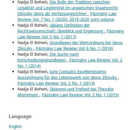
Nadja El Beheiri,
Die Rolle der Tradition zwischen
Legalität und Legitimität im ungarischen Staatsrecht:
Zlinszky János als Verfassungsrichter
,
Pázmány Law
Review: Vol. 7 No. 1 (2020): 2019-2020 joint volume
Nadja El Beheiri,
Ulpians Definition der
Rechtswissenschaft: Überblick und Ergänzung
,
Pázmány
Law Review: Vol. 5 No. 1 (2017)
Nadja El Beheiri,
Grundlagen der Wertordnung bei János
Zlinszky
,
Pázmány Law Review: Vol. 6 No. 1 (2018)
Nadja El Beheiri,
Die Suche nach
Entscheidungsgrundlagen
,
Pázmány Law Review: Vol. 2
No. 1 (2014)
Nadja El Beheiri,
Iuris Consulto Excellentissimo
Auszeichnung für das Lebenswerk von János Zlinszky
,
Pázmány Law Review: Vol. 2 No. 1 (2014)
Nadja El Beheiri,
Sklaverei und Freiheit bei Theodor
Mommsen
,
Pázmány Law Review: Vol. 3 No. 1 (2015)
Language
English