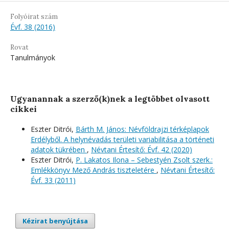
Folyóirat szám
Évf. 38 (2016)
Rovat
Tanulmányok
Ugyanannak a szerző(k)nek a legtöbbet olvasott
cikkei
Eszter Ditrói,
Bárth M. János: Névföldrajzi térképlapok
Erdélyből. A helynévadás területi variabilitása a történeti
adatok tükrében
,
Névtani Értesítő: Évf. 42 (2020)
Eszter Ditrói,
P. Lakatos Ilona – Sebestyén Zsolt szerk.:
Emlékkönyv Mező András tiszteletére
,
Névtani Értesítő:
Évf. 33 (2011)
Kézirat benyújtása