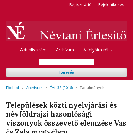
Regisztráció
Bejelentkezés
Aktuális szám
Archívum
A folyóiratról
Keresés
Főoldal
/
Archívum
/
Évf. 38 (2016)
/
Tanulmányok
Települések közti nyelvjárási és
névföldrajzi hasonlósági
viszonyok összevető elemzése Vas
és Zala megyében