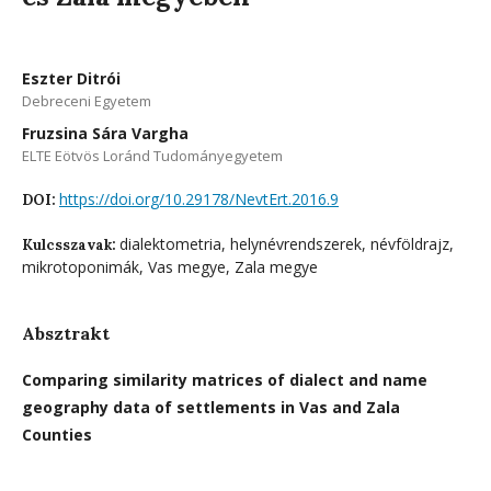
Eszter Ditrói
Debreceni Egyetem
Fruzsina Sára Vargha
ELTE Eötvös Loránd Tudományegyetem
https://doi.org/10.29178/NevtErt.2016.9
DOI:
dialektometria, helynévrendszerek, névföldrajz,
Kulcsszavak:
mikrotoponimák, Vas megye, Zala megye
Absztrakt
Comparing similarity matrices of dialect and name
geography data of settlements in Vas and Zala
Counties