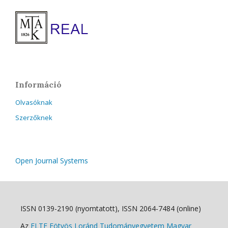
Információ
Olvasóknak
Szerzőknek
Open Journal Systems
ISSN 0139-2190 (nyomtatott), ISSN 2064-7484 (online)
Az
ELTE Eötvös Loránd Tudományegyetem Magyar