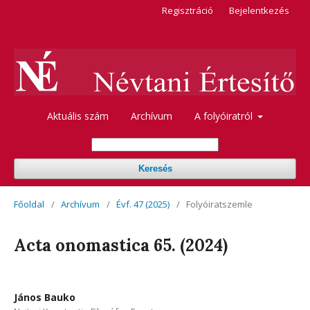
Regisztráció
Bejelentkezés
Aktuális szám
Archívum
A folyóiratról
Keresés
Főoldal
/
Archívum
/
Évf. 47 (2025)
/
Folyóiratszemle
Acta onomastica 65. (2024)
János Bauko