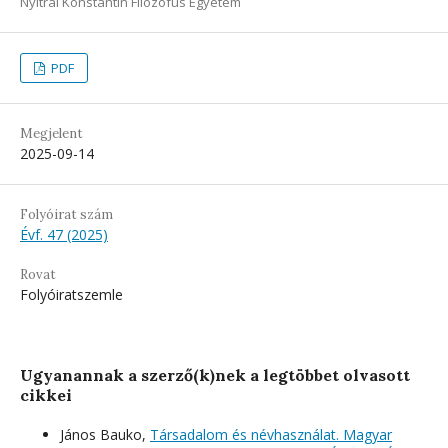
Nyitrai Konstantin Filozófus Egyetem
PDF
Megjelent
2025-09-14
Folyóirat szám
Évf. 47 (2025)
Rovat
Folyóiratszemle
Ugyanannak a szerző(k)nek a legtöbbet olvasott
cikkei
János Bauko,
Társadalom és névhasználat. Magyar