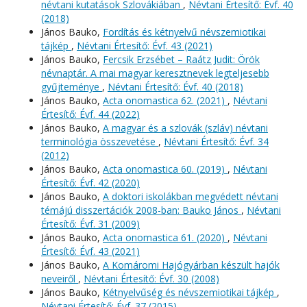
névtani kutatások Szlovákiában
,
Névtani Értesítő: Évf. 40
(2018)
János Bauko,
Fordítás és kétnyelvű névszemiotikai
tájkép
,
Névtani Értesítő: Évf. 43 (2021)
János Bauko,
Fercsik Erzsébet – Raátz Judit: Örök
névnaptár. A mai magyar keresztnevek legteljesebb
gyűjteménye
,
Névtani Értesítő: Évf. 40 (2018)
János Bauko,
Acta onomastica 62. (2021)
,
Névtani
Értesítő: Évf. 44 (2022)
János Bauko,
A magyar és a szlovák (szláv) névtani
terminológia összevetése
,
Névtani Értesítő: Évf. 34
(2012)
János Bauko,
Acta onomastica 60. (2019)
,
Névtani
Értesítő: Évf. 42 (2020)
János Bauko,
A doktori iskolákban megvédett névtani
témájú disszertációk 2008-ban: Bauko János
,
Névtani
Értesítő: Évf. 31 (2009)
János Bauko,
Acta onomastica 61. (2020)
,
Névtani
Értesítő: Évf. 43 (2021)
János Bauko,
A Komáromi Hajógyárban készült hajók
neveiről
,
Névtani Értesítő: Évf. 30 (2008)
János Bauko,
Kétnyelvűség és névszemiotikai tájkép
,
Névtani Értesítő: Évf. 37 (2015)