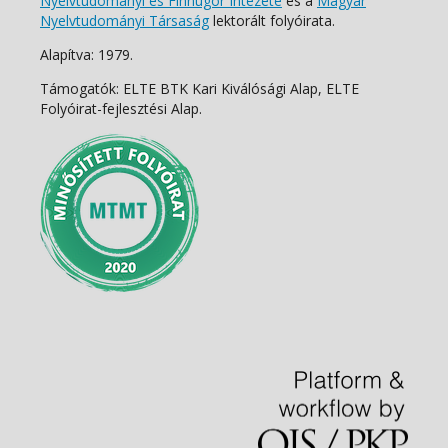
Nyelvtudományi és Finnugor Intézete
és a
Magyar
Nyelvtudományi Társaság
lektorált folyóirata.
Alapítva: 1979.
Támogatók: ELTE BTK Kari Kiválósági Alap, ELTE
Folyóirat-fejlesztési Alap.