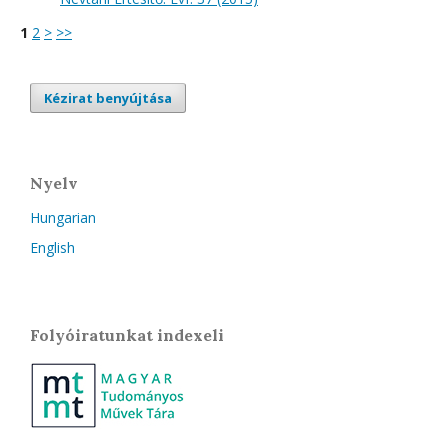
1
2
>
>>
Kézirat benyújtása
Nyelv
Hungarian
English
Folyóiratunkat indexeli