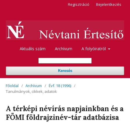
Regisztráció
Bejelentkezés
Aktuális szám
Archívum
A folyóiratról
Keresés
Főoldal
/
Archívum
/
Évf. 18 (1996)
/
Tanulmányok, cikkek, adatok
A térképi névírás napjainkban és a
FÖMI földrajzinév-tár adatbázisa