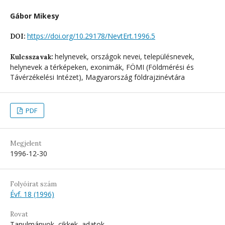
Gábor Mikesy
https://doi.org/10.29178/NevtErt.1996.5
DOI:
helynevek, országok nevei, településnevek,
Kulcsszavak:
helynevek a térképeken, exonimák, FÖMI (Földmérési és
Távérzékelési Intézet), Magyarország földrajzinévtára
PDF
Megjelent
1996-12-30
Folyóirat szám
Évf. 18 (1996)
Rovat
Tanulmányok, cikkek, adatok