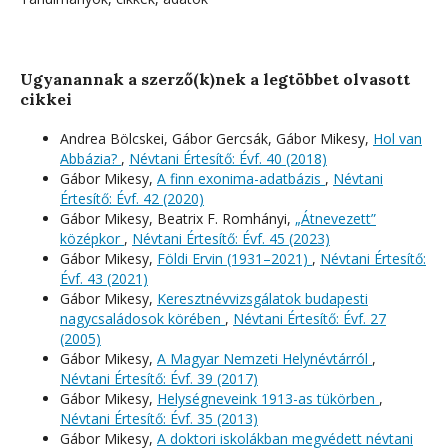
Ugyanannak a szerző(k)nek a legtöbbet olvasott
cikkei
Andrea Bölcskei, Gábor Gercsák, Gábor Mikesy,
Hol van
Abbázia?
,
Névtani Értesítő: Évf. 40 (2018)
Gábor Mikesy,
A finn exonima-adatbázis
,
Névtani
Értesítő: Évf. 42 (2020)
Gábor Mikesy, Beatrix F. Romhányi,
„Átnevezett”
középkor
,
Névtani Értesítő: Évf. 45 (2023)
Gábor Mikesy,
Földi Ervin (1931–2021)
,
Névtani Értesítő:
Évf. 43 (2021)
Gábor Mikesy,
Keresztnévvizsgálatok budapesti
nagycsaládosok körében
,
Névtani Értesítő: Évf. 27
(2005)
Gábor Mikesy,
A Magyar Nemzeti Helynévtárról
,
Névtani Értesítő: Évf. 39 (2017)
Gábor Mikesy,
Helységneveink 1913-as tükörben
,
Névtani Értesítő: Évf. 35 (2013)
Gábor Mikesy,
A doktori iskolákban megvédett névtani