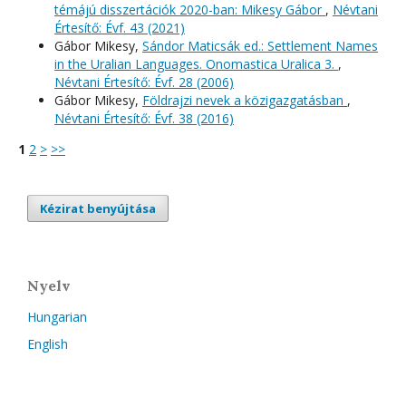
témájú disszertációk 2020-ban: Mikesy Gábor
,
Névtani
Értesítő: Évf. 43 (2021)
Gábor Mikesy,
Sándor Maticsák ed.: Settlement Names
in the Uralian Languages. Onomastica Uralica 3.
,
Névtani Értesítő: Évf. 28 (2006)
Gábor Mikesy,
Földrajzi nevek a közigazgatásban
,
Névtani Értesítő: Évf. 38 (2016)
1
2
>
>>
Kézirat benyújtása
Nyelv
Hungarian
English