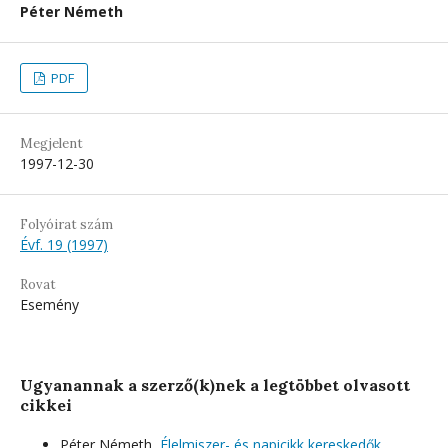
Péter Németh
PDF
Megjelent
1997-12-30
Folyóirat szám
Évf. 19 (1997)
Rovat
Esemény
Ugyanannak a szerző(k)nek a legtöbbet olvasott
cikkei
Péter Németh,
Élelmiszer- és napicikk kereskedők