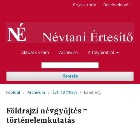
Regisztráció
Bejelentkezés
Aktuális szám
Archívum
A folyóiratról
Keresés
Főoldal
/
Archívum
/
Évf. 19 (1997)
/
Esemény
Földrajzi névgyűjtés =
történelemkutatás