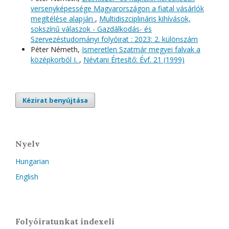
versenyképessége Magyarországon a fiatal vásárlók
megítélése alapján
,
Multidiszciplináris kihívások,
sokszínű válaszok - Gazdálkodás- és
Szervezéstudományi folyóirat : 2023: 2. különszám
Péter Németh,
Ismeretlen Szatmár megyei falvak a
középkorból I.
,
Névtani Értesítő: Évf. 21 (1999)
Kézirat benyújtása
Nyelv
Hungarian
English
Folyóiratunkat indexeli