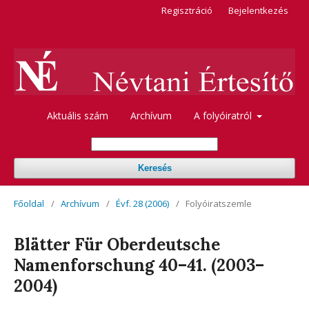
Regisztráció
Bejelentkezés
Aktuális szám
Archívum
A folyóiratról
Keresés
Főoldal
/
Archívum
/
Évf. 28 (2006)
/
Folyóiratszemle
Blätter Für Oberdeutsche
Namenforschung 40–41. (2003–
2004)