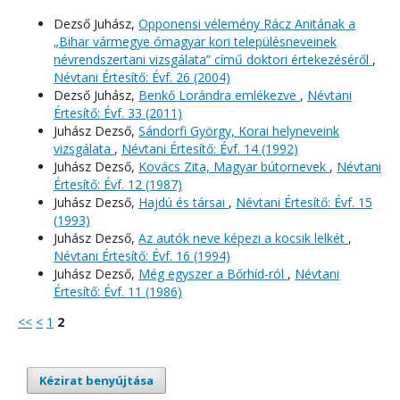
Dezső Juhász,
Opponensi vélemény Rácz Anitának a
„Bihar vármegye ómagyar kori településneveinek
névrendszertani vizsgálata” című doktori értekezéséről
,
Névtani Értesítő: Évf. 26 (2004)
Dezső Juhász,
Benkő Lorándra emlékezve
,
Névtani
Értesítő: Évf. 33 (2011)
Juhász Dezső,
Sándorfi György, Korai helyneveink
vizsgálata
,
Névtani Értesítő: Évf. 14 (1992)
Juhász Dezső,
Kovács Zita, Magyar bútornevek
,
Névtani
Értesítő: Évf. 12 (1987)
Juhász Dezső,
Hajdú és társai
,
Névtani Értesítő: Évf. 15
(1993)
Juhász Dezső,
Az autók neve képezi a kocsik lelkét
,
Névtani Értesítő: Évf. 16 (1994)
Juhász Dezső,
Még egyszer a Bőrhíd-ról
,
Névtani
Értesítő: Évf. 11 (1986)
<<
<
1
2
Kézirat benyújtása