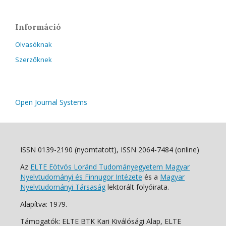
Információ
Olvasóknak
Szerzőknek
Open Journal Systems
ISSN 0139-2190 (nyomtatott), ISSN 2064-7484 (online)
Az
ELTE Eötvös Loránd Tudományegyetem Magyar
Nyelvtudományi és Finnugor Intézete
és a
Magyar
Nyelvtudományi Társaság
lektorált folyóirata.
Alapítva: 1979.
Támogatók: ELTE BTK Kari Kiválósági Alap, ELTE