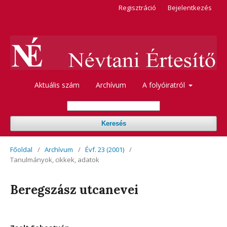
Regisztráció
Bejelentkezés
Aktuális szám
Archívum
A folyóiratról
Keresés
Főoldal
/
Archívum
/
Évf. 23 (2001)
/
Tanulmányok, cikkek, adatok
Beregszász utcanevei