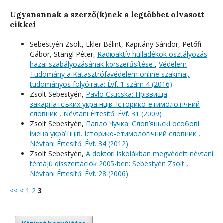
Ugyanannak a szerző(k)nek a legtöbbet olvasott
cikkei
Sebestyén Zsolt, Ekler Bálint, Kapitány Sándor, Petőfi
Gábor, Stangl Péter,
Radioaktív hulladékok osztályozás
hazai szabályozásának korszerűsítése
,
Védelem
Tudomány a Katasztrófavédelem online szakmai,
tudományos folyóirata: Évf. 1 szám 4 (2016)
Zsolt Sebestyén,
Pavlo Csucska: Прізвища
закарпатсъких українців. Історико-етимолотічний
словник
,
Névtani Értesítő: Évf. 31 (2009)
Zsolt Sebestyén,
Павло Чучка: Слов’яньскі особові
імена українців. Історико-етимологічний словник
,
Névtani Értesítő: Évf. 34 (2012)
Zsolt Sebestyén,
A doktori iskolákban megvédett névtani
témájú disszertációk 2005-ben: Sebestyén Zsolt
,
Névtani Értesítő: Évf. 28 (2006)
<<
<
1
2
3
Kézirat benyújtása