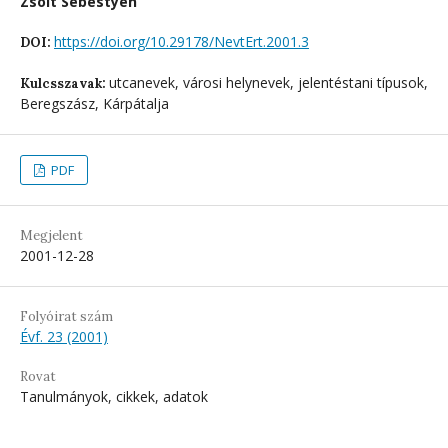
Zsolt Sebestyén
https://doi.org/10.29178/NevtErt.2001.3
DOI:
utcanevek, városi helynevek, jelentéstani típusok,
Kulcsszavak:
Beregszász, Kárpátalja
PDF
Megjelent
2001-12-28
Folyóirat szám
Évf. 23 (2001)
Rovat
Tanulmányok, cikkek, adatok