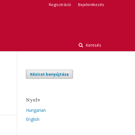
Regisztráció
Bejelentkezés
Keresés
Kézirat benyújtása
Nyelv
Hungarian
English