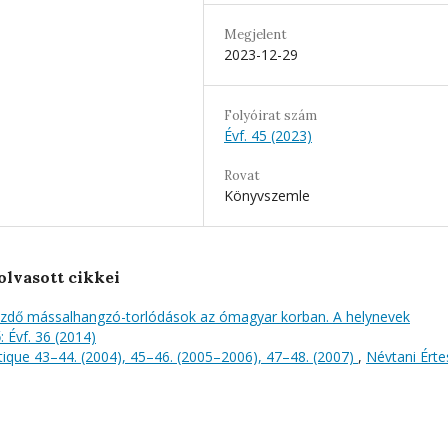
Megjelent
2023-12-29
Folyóirat szám
Évf. 45 (2023)
Rovat
Könyvszemle
olvasott cikkei
ezdő mássalhangzó-torlódások az ómagyar korban. A helynevek
: Évf. 36 (2014)
que 43–44. (2004), 45–46. (2005–2006), 47–48. (2007)
,
Névtani Értes