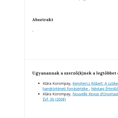
Absztrakt
-
Ugyanannak a szerző(k)nek a legtöbbet 
Klára Korompay,
Kenyhercz Róbert: A szók
hangtörténeti forrásértéke
,
Névtani Értesítő
Klára Korompay,
Nouvelle Revue d’Onomasti
Évf. 30 (2008)