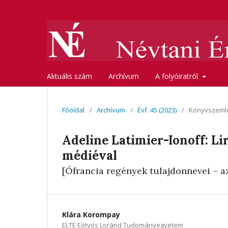
Aktuális szám
Archívum
A folyóiratról
Főoldal
/
Archívum
/
Évf. 45 (2023)
/
Könyvszeml
Adeline Latimier-Ionoff: Li
médiéval
[Ófrancia regények tulajdonnevei – a
Klára Korompay
ELTE Eötvös Loránd Tudományegyetem