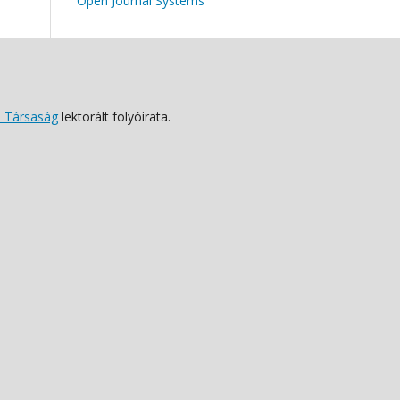
Open Journal Systems
 Társaság
lektorált folyóirata.