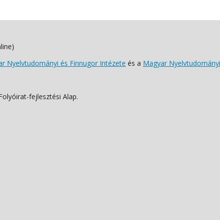
line)
 Nyelvtudományi és Finnugor Intézete
és a
Magyar Nyelvtudományi
lyóirat-fejlesztési Alap.