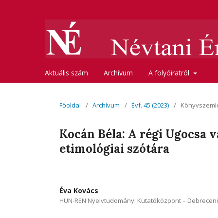
Aktuális szám
Archívum
A folyóiratról
Főoldal
/
Archívum
/
Évf. 45 (2023)
/
Könyvszeml
Kocán Béla: A régi Ugocsa 
etimológiai szótára
Éva Kovács
HUN-REN Nyelvtudományi Kutatóközpont – Debrecen