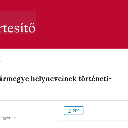
e
vármegye helyneveinek történeti-
PDF
i Egyetem