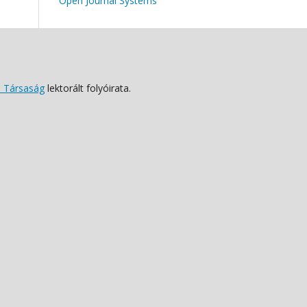
Open Journal Systems
 Társaság
lektorált folyóirata.