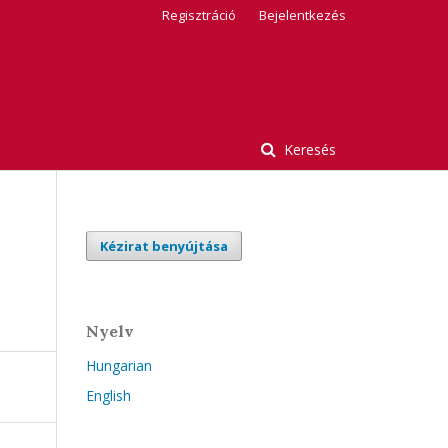
Regisztráció
Bejelentkezés
Keresés
Kézirat benyújtása
Nyelv
Hungarian
English