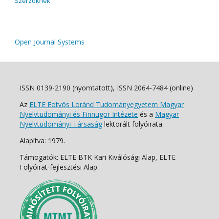
Szerzőknek
Open Journal Systems
ISSN 0139-2190 (nyomtatott), ISSN 2064-7484 (online)
Az
ELTE Eötvös Loránd Tudományegyetem Magyar
Nyelvtudományi és Finnugor Intézete
és a
Magyar
Nyelvtudományi Társaság
lektorált folyóirata.
Alapítva: 1979.
Támogatók: ELTE BTK Kari Kiválósági Alap, ELTE
Folyóirat-fejlesztési Alap.