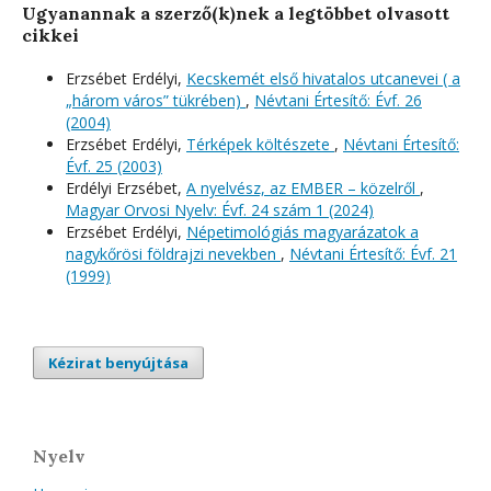
Ugyanannak a szerző(k)nek a legtöbbet olvasott
cikkei
Erzsébet Erdélyi,
Kecskemét első hivatalos utcanevei ( a
„három város” tükrében)
,
Névtani Értesítő: Évf. 26
(2004)
Erzsébet Erdélyi,
Térképek költészete
,
Névtani Értesítő:
Évf. 25 (2003)
Erdélyi Erzsébet,
A nyelvész, az EMBER – közelről
,
Magyar Orvosi Nyelv: Évf. 24 szám 1 (2024)
Erzsébet Erdélyi,
Népetimológiás magyarázatok a
nagykőrösi földrajzi nevekben
,
Névtani Értesítő: Évf. 21
(1999)
Kézirat benyújtása
Nyelv