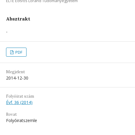
ELTE Eötvös Loránd Tudományegyetem
Absztrakt
-
PDF
Megjelent
2014-12-30
Folyóirat szám
Évf. 36 (2014)
Rovat
Folyóiratszemle