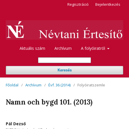
Regisztráció
Bejelentkezés
Aktuális szám
Archívum
A folyóiratról
Keresés
Főoldal
/
Archívum
/
Évf. 36 (2014)
/
Folyóiratszemle
Namn och bygd 101. (2013)
Pál Dezső