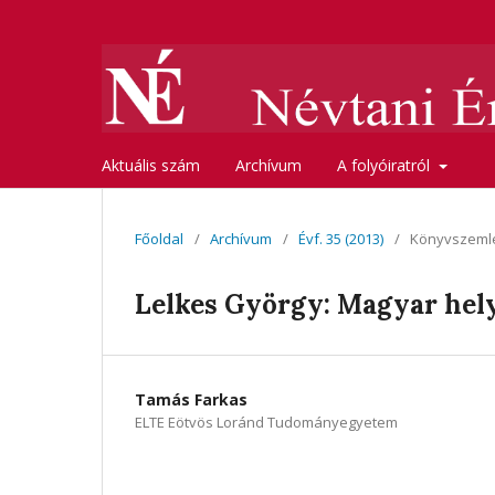
Aktuális szám
Archívum
A folyóiratról
Főoldal
/
Archívum
/
Évf. 35 (2013)
/
Könyvszeml
Lelkes György: Magyar hel
Tamás Farkas
ELTE Eötvös Loránd Tudományegyetem