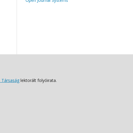
Open Journal Systems
 Társaság
lektorált folyóirata.