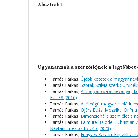
Absztrakt
-
Ugyanannak a szerző(k)nek a legtöbbet 
Tamás Farkas,
Újabb kötetek a magyar névk
Tamás Farkas,
Szoták Szilvia szerk.: Őrvidé
Tamás Farkas,
A magyar családnévanyag kont
Évf. 38 (2016)
Tamás Farkas,
A -fi végű magyar családneve
Tamás Farkas,
Ojārs Bušs: Mozaīka. Onīmu 
Tamás Farkas,
Dimenzionális szemlélet a 
Tamás Farkas,
Laimute Balode – Christian Z
Névtani Értesítő: Évf. 45 (2023)
Tamás Farkas,
Fenyves Katalin: Képzelt as