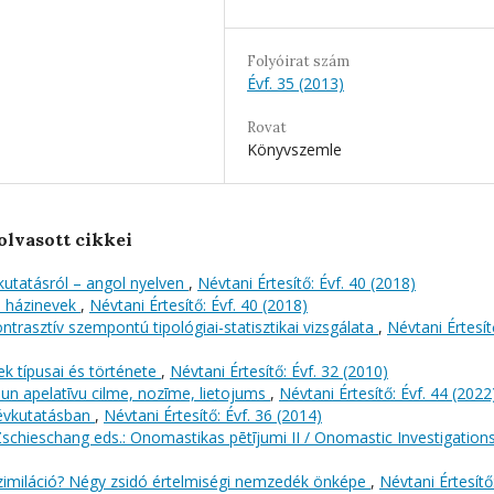
Folyóirat szám
Évf. 35 (2013)
Rovat
Könyvszemle
olvasott cikkei
utatásról – angol nyelven
,
Névtani Értesítő: Évf. 40 (2018)
ki házinevek
,
Névtani Értesítő: Évf. 40 (2018)
rasztív szempontú tipológiai-statisztikai vizsgálata
,
Névtani Értesít
k típusai és története
,
Névtani Értesítő: Évf. 32 (2010)
un apelatīvu cilme, nozīme, lietojums
,
Névtani Értesítő: Évf. 44 (2022
névkutatásban
,
Névtani Értesítő: Évf. 36 (2014)
schieschang eds.: Onomastikas pētījumi II / Onomastic Investigations
szimiláció? Négy zsidó értelmiségi nemzedék önképe
,
Névtani Értesítő