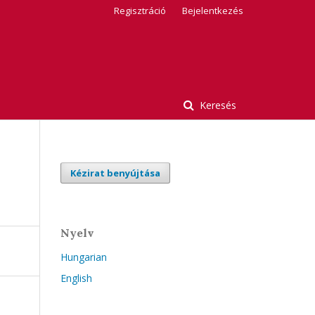
Regisztráció
Bejelentkezés
Keresés
Kézirat benyújtása
Nyelv
Hungarian
English