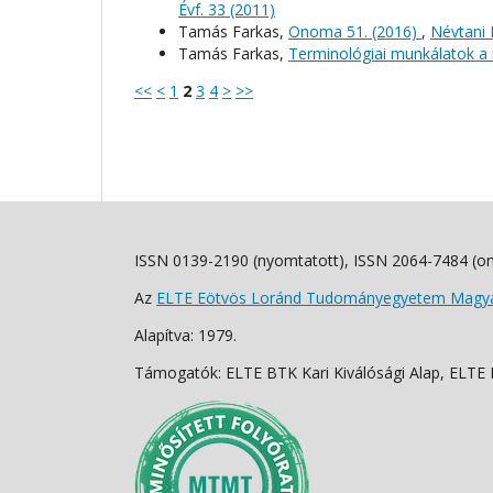
Évf. 33 (2011)
Tamás Farkas,
Onoma 51. (2016)
,
Névtani É
Tamás Farkas,
Terminológiai munkálatok a 
<<
<
1
2
3
4
>
>>
ISSN 0139-2190 (nyomtatott), ISSN 2064-7484 (on
Az
ELTE Eötvös Loránd Tudományegyetem Magyar
Alapítva: 1979.
Támogatók: ELTE BTK Kari Kiválósági Alap, ELTE Fo