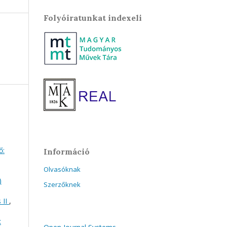
Folyóiratunkat indexeli
ő:
Információ
Olvasóknak
)
Szerzőknek
 II
,
: