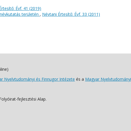
rtesítő: Évf. 41 (2019)
névkutatás területén
,
Névtani Értesítő: Évf. 33 (2011)
line)
 Nyelvtudományi és Finnugor Intézete
és a
Magyar Nyelvtudományi
lyóirat-fejlesztési Alap.