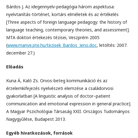
Bárdos J. Az idegennyelv-pedagógia három aspektusa:
nyelvtanítás-történet, kortárs elméletek és az értékelés
[Three aspects of foreign language pedagogy: the history of
language teaching, contemporary theories, and assessment].
MTA doktori értekezés tézisei, Veszprém 2005
(
www.manye.pte.hu/tezisek_Bardos_Jeno.doc
, letöltés: 2007.
december 27.)
Előadás
Kuna Á, Kaló Zs. Orvos-beteg kommunikáció és az
érzelemkifejezés nyelvészeti elemzése a családorvosi
gyakorlatban [A linguistic analysis of doctor–patient
communication and emotional expression in general practice].
A Magyar Pszichológiai Társaság XXII. Országos Tudományos
Nagygyűlése, Budapest 2013.
Egyéb hivatkozások, források