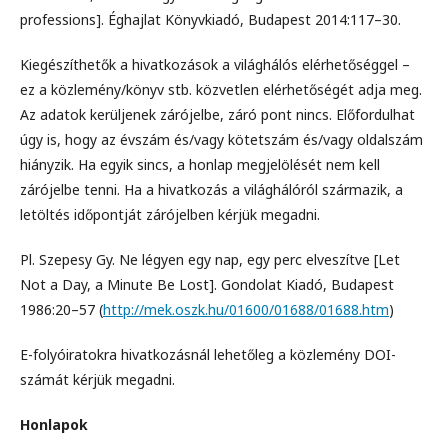
professions]. Éghajlat Könyvkiadó, Budapest 2014:117–30.
Kiegészíthetők a hivatkozások a világhálós elérhetőséggel –
ez a közlemény/könyv stb. közvetlen elérhetőségét adja meg.
Az adatok kerüljenek zárójelbe, záró pont nincs. Előfordulhat
úgy is, hogy az évszám és/vagy kötetszám és/vagy oldalszám
hiányzik. Ha egyik sincs, a honlap megjelölését nem kell
zárójelbe tenni. Ha a hivatkozás a világhálóról származik, a
letöltés időpontját zárójelben kérjük megadni.
Pl. Szepesy Gy. Ne légyen egy nap, egy perc elveszítve [Let
Not a Day, a Minute Be Lost]. Gondolat Kiadó, Budapest
1986:20–57 (
http://mek.oszk.hu/01600/01688/01688.htm
)
E-folyóiratokra hivatkozásnál lehetőleg a közlemény DOI-
számát kérjük megadni.
Honlapok