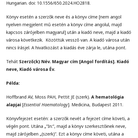
Hungarian. doi: 10.1556/650.2024.HO2818.
Könyv esetén a szerzők neve és a könyv címe [nem angol
nyelven megjelent mű esetén a könyv címe angolul, majd
kapcsos zárójelben magyarul] után a kiadó neve, majd a kiadó
városa következik. Közöttük vessző van. A kiadó városa után
nincs írásjel. A hivatkozást a kiadás éve zárja le, utána pont.
Tehát
Szerző(k) Név. Magyar cím [Angol fordítás]. Kiadó
neve, Kiadó városa Év.
Példa:
Hoffbrand AV, Moss PAH, Pettit JE (szerk).
A hematológia
alapjai
[
Essential Haematology
]. Medicina, Budapest 2011.
Könyvfejezet esetén: a szerzők nevét a fejezet címe követi, a
végén pont. Utána „”In:”, majd a könyv szerkesztőinek neve,
majd zárójelben „(szerk)”. Ezt a könyv címe követi, utána a