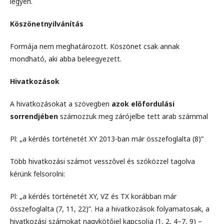
legyen.
Köszönetnyilvánítás
Formája nem meghatározott. Köszönet csak annak
mondható, aki abba beleegyezett.
Hivatkozások
A hivatkozásokat a szövegben
azok előfordulási
sorrendjében
számozzuk meg zárójelbe tett arab számmal
Pl: „a kérdés történetét XY 2013-ban már összefoglalta (8)”
Több hivatkozási számot vesszővel és szóközzel tagolva
kérünk felsorolni:
Pl: „a kérdés történetét XY, VZ és TX korábban már
összefoglalta (7, 11, 22)”. Ha a hivatkozások folyamatosak, a
hivatkozási számokat nagykötőjel kapcsolja (1, 2, 4–7, 9) –