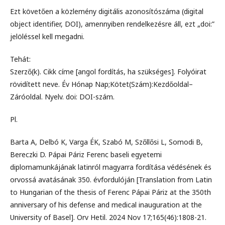
Ezt követően a közlemény digitális azonosítószáma (digital
object identifier, DOI), amennyiben rendelkezésre áll, ezt „doi:”
jelöléssel kell megadni.
Tehát:
Szerző(k). Cikk címe [angol fordítás, ha szükséges]. Folyóirat
rövidített neve. Év Hónap Nap;Kötet(Szám):Kezdőoldal–
Záróoldal. Nyelv. doi: DOI-szám.
Pl.
Barta A, Delbó K, Varga ÉK, Szabó M, Szőllősi L, Somodi B,
Bereczki D. Pápai Páriz Ferenc baseli egyetemi
diplomamunkájának latinról magyarra fordítása védésének és
orvossá avatásának 350. évfordulóján [Translation from Latin
to Hungarian of the thesis of Ferenc Pápai Páriz at the 350th
anniversary of his defense and medical inauguration at the
University of Basel]. Orv Hetil. 2024 Nov 17;165(46):1808-21.