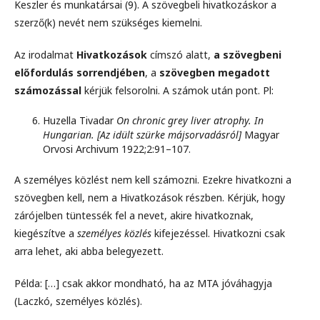
Keszler és munkatársai (9). A szövegbeli hivatkozáskor a
szerző(k) nevét nem szükséges kiemelni.
Az irodalmat
Hivatkozások
címszó alatt,
a szövegbeni
előfordulás sorrendjében
, a
szövegben megadott
számozással
kérjük felsorolni. A számok után pont. Pl:
Huzella Tivadar
On chronic grey liver atrophy. In
Hungarian. [Az idült szürke májsorvadásról]
Magyar
Orvosi Archivum 1922;2:91–107.
A személyes közlést nem kell számozni. Ezekre hivatkozni a
szövegben kell, nem a Hivatkozások részben. Kérjük, hogy
zárójelben tüntessék fel a nevet, akire hivatkoznak,
kiegészítve a
személyes közlés
kifejezéssel. Hivatkozni csak
arra lehet, aki abba belegyezett.
Példa: […] csak akkor mondható, ha az MTA jóváhagyja
(Laczkó, személyes közlés).