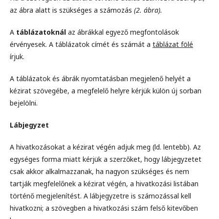
az ábra alatt is szükséges a számozás
(2. ábra).
A
táblázatoknál
az ábrákkal egyező megfontolások
érvényesek. A táblázatok címét és számát a
táblázat fölé
írjuk.
A táblázatok és ábrák nyomtatásban megjelenő helyét a
kézirat szövegébe, a megfelelő helyre kérjük külön új sorban
bejelölni.
Lábjegyzet
A hivatkozásokat a kézirat végén adjuk meg (ld. lentebb). Az
egységes forma miatt kérjük a szerzőket, hogy lábjegyzetet
csak akkor alkalmazzanak, ha nagyon szükséges és nem
tartják megfelelőnek a kézirat végén, a hivatkozási listában
történő megjelenítést. A lábjegyzetre is számozással kell
hivatkozni; a szövegben a hivatkozási szám felső kitevőben