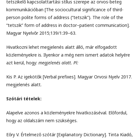
tetszikelő kapcsolattartási stílus szerepe az orvos-beteg
kommunikációban [The sociocultural significance of third-
person polite forms of address (“tetszik”). The role of the
“tetszik” form of address in doctor–patient communication].
Magyar Nyelvőr 2015;139/1:39–63.
Hivatkozni lehet megjelenés alatt álló, már elfogadott
közleményekre is. Ilyenkor a még nem ismert adatok helyére
azt kerül, hogy:
megjelenés alatt. Pl:
Kis P. Az igekötők [Verbal prefixes]. Magyar Orvosi Nyelv 2017.
megjelenés alatt.
Szótári tételek:
Alapelve azonos a közleményekre hivatkozáséval. Előfordul,
hogy az oldalszám nem szükséges.
Eőry V. Értelmező szótár [Explanatory Dictionary]. Tinta Kiadó,