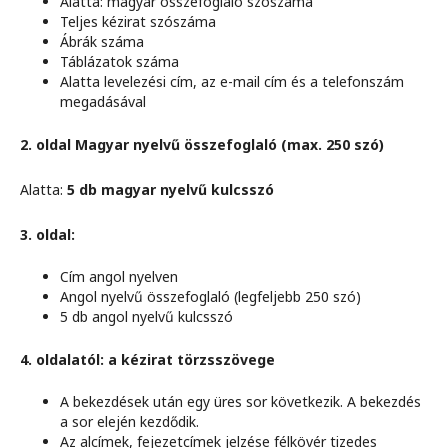
Alatta: magyar összefoglaló szószáma
Teljes kézirat szószáma
Ábrák száma
Táblázatok száma
Alatta levelezési cím, az e-mail cím és a telefonszám
megadásával
2. oldal Magyar nyelvű összefoglaló (max. 250 szó)
Alatta:
5 db magyar nyelvű kulcsszó
3. oldal:
Cím angol nyelven
Angol nyelvű összefoglaló (legfeljebb 250 szó)
5 db angol nyelvű kulcsszó
4. oldalatól: a kézirat törzsszövege
A bekezdések után egy üres sor következik. A bekezdés
a sor elején kezdődik.
Az alcímek, fejezetcímek jelzése félkövér tizedes