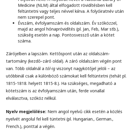
Medicine (NLM) által elfogadott rövidítésben kell
feltüntetni vagy teljes névvel kiírva. A folyóiratnév után
nem szerepel pont.
Évszám, évfolyamszám és oldalszám. Év szóközzel,
majd az angol hónaprövidítés (pl. Jan, Feb, Mar stb.),
szükség esetén a nap. Pontosvessző után a kötet
száma.
Zárójelben a lapszám. Kettőspont után az oldalszám-
tartomány (kezdő–záró oldal). A záró oldalszám végén pont
van. Több oldalnál a
tól-ig
viszonyt nagykötőjel jelöli – az
utóbbinál csak a különböző számokat kell feltüntetni (tehát pl.
1815-1818. helyett 1815-8.). Ha szükséges, megadható a
kötetszám is az évfolyamszám után, ferde vonallal
elválasztva, szóköz nélkül.
Nyelv megjelölése:
Nem angol nyelvű cikk esetén a közlés
nyelvét angolul fel kell tüntetni (pl. Hungarian., German.,
French.), ponttal a végén.