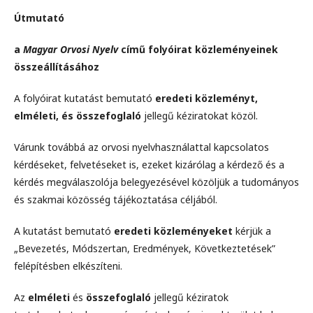
Útmutató
a
Magyar Orvosi Nyelv
című folyóirat közleményeinek
összeállításához
A folyóirat kutatást bemutató
eredeti közleményt,
elméleti, és összefoglaló
jellegű kéziratokat közöl.
Várunk továbbá az orvosi nyelvhasználattal kapcsolatos
kérdéseket, felvetéseket is, ezeket kizárólag a kérdező és a
kérdés megválaszolója belegyezésével közöljük a tudományos
és szakmai közösség tájékoztatása céljából.
A kutatást bemutató
eredeti közleményeket
kérjük a
„Bevezetés, Módszertan, Eredmények, Következtetések”
felépítésben elkészíteni.
Az
elméleti
és
összefoglaló
jellegű kéziratok