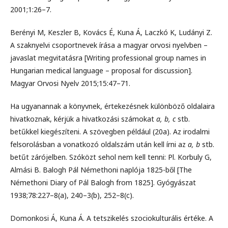
2001;1:26–7.
Berényi M, Keszler B, Kovács É, Kuna Á, Laczkó K, Ludányi Z.
A szaknyelvi csoportnevek írása a magyar orvosi nyelvben –
javaslat megvitatásra [Writing professional group names in
Hungarian medical language – proposal for discussion].
Magyar Orvosi Nyelv 2015;15:47–71.
Ha ugyanannak a könyvnek, értekezésnek különböző oldalaira
hivatkoznak, kérjük a hivatkozási számokat
a, b, c
stb.
betűkkel kiegészíteni. A szövegben például (20a). Az irodalmi
felsorolásban a vonatkozó oldalszám után kell írni az
a, b
stb.
betűt zárójelben. Szóközt sehol nem kell tenni: Pl. Korbuly G,
Almási B. Balogh Pál Némethoni naplója 1825-ből [The
Némethoni Diary of Pál Balogh from 1825]. Gyógyászat
1938;78:227–8(a), 240–3(b), 252–8(c).
Domonkosi Á, Kuna Á. A tetszikelés szociokulturális értéke. A