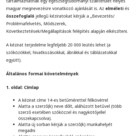
tartalmazhatnak egy egészségtudományi szakterület helyes
magyar megnevezésre vonatkozó ajánlását is. Az
elméleti
és
összefoglaló
jellegű kéziratokat kérjük a „Bevezetés/
Problémafelvetés, Módszerek,
Következtetések/Megállapítások felépítés alapján elkészíteni.
A kézirat terjedelme legfeljebb 20 000 leütés lehet (a
szóközökkel, hivatkozásokkal, ábrákkal és táblázatokkal
együtt).
Általános formai követelmények
1. oldal: Címlap
A kézirat címe 14-es betűmérettel félkövérrel
Alatta a szerző(k) neve dőlt, aláhúzott betűvel (több
szerző esetében szóközzel és nagykötőjellel
összekapcsolva).
Alatta új sorban kérjük a szerző(k) munkahelyét
megadni