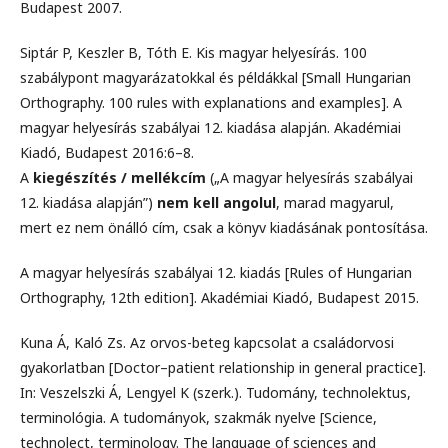
Budapest 2007.
Siptár P, Keszler B, Tóth E. Kis magyar helyesírás. 100
szabálypont magyarázatokkal és példákkal [Small Hungarian
Orthography. 100 rules with explanations and examples]. A
magyar helyesírás szabályai 12. kiadása alapján. Akadémiai
Kiadó, Budapest 2016:6–8.
A
kiegészítés / mellékcím
(„A magyar helyesírás szabályai
12. kiadása alapján”)
nem kell angolul
, marad magyarul,
mert ez nem önálló cím, csak a könyv kiadásának pontosítása.
A magyar helyesírás szabályai 12. kiadás [Rules of Hungarian
Orthography, 12th edition]. Akadémiai Kiadó, Budapest 2015.
Kuna Á, Kaló Zs. Az orvos-beteg kapcsolat a családorvosi
gyakorlatban [Doctor–patient relationship in general practice].
In: Veszelszki Á, Lengyel K (szerk.). Tudomány, technolektus,
terminológia. A tudományok, szakmák nyelve [Science,
technolect, terminology. The language of sciences and