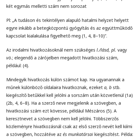
két egymás melletti szám nem sorozat
Pl: „A tudáson és tekintélyen alapuló hatalmi helyzet helyett
egyre inkább a betegközpontú gyógyítás és az együttműködő
kapcsolat kialakulása figyelhető meg (1, 4, 8–10)”.
Az irodalmi hivatkozásoknál nem szükséges
l./lásd, pl.
vagy
vö.
; elegendő a zárójelben megadott hivatkozási szám,
például: (4).
Mindegyik hivatkozás külön számot kap. Ha ugyanannak a
műnek különböző oldalaira hivatkoznak, ezeket
a, b
stb.
kiegészítő betűkkel kell jelölni a sorszám után közvetlenül (1a)
(2b, 4, 6–8). Ha a szerző neve megjelenik a szövegben, a
hivatkozási szám ezt kövesse, például Mészáros (5). A
keresztnevet a szövegben nem kell jelölni. Többszerzős
közleményre hivatkozásnál csak az első szerző nevét kell kiírni
a szövegben, hozzátéve az
és munkatársai
kiegészítést. Példa: