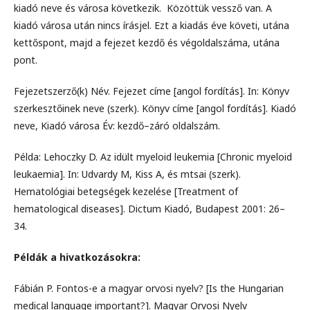
kiadó neve és városa következik. Közöttük vessző van. A
kiadó városa után nincs írásjel. Ezt a kiadás éve követi, utána
kettőspont, majd a fejezet kezdő és végoldalszáma, utána
pont.
Fejezetszerző(k) Név. Fejezet címe [angol fordítás]. In: Könyv
szerkesztőinek neve (szerk). Könyv címe [angol fordítás]. Kiadó
neve, Kiadó városa Év: kezdő–záró oldalszám.
Példa: Lehoczky D. Az idült myeloid leukemia [Chronic myeloid
leukaemia]. In: Udvardy M, Kiss A, és mtsai (szerk).
Hematológiai betegségek kezelése [Treatment of
hematological diseases]. Dictum Kiadó, Budapest 2001: 26–
34.
Példák a hivatkozásokra:
Fábián P. Fontos-e a magyar orvosi nyelv? [Is the Hungarian
medical language important?]. Magyar Orvosi Nyelv