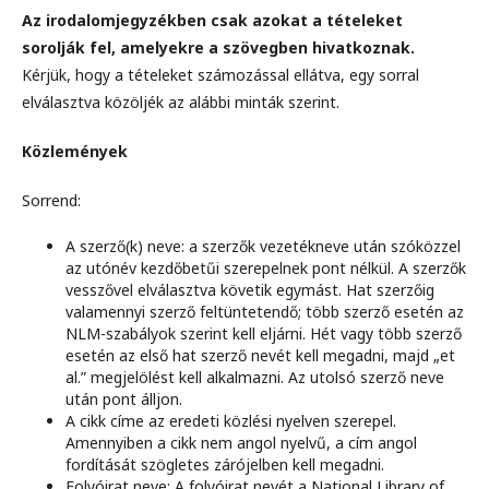
Az irodalomjegyzékben csak azokat a tételeket
sorolják fel, amelyekre a szövegben hivatkoznak.
Kérjük, hogy a tételeket számozással ellátva, egy sorral
elválasztva közöljék az alábbi minták szerint.
Közlemények
Sorrend:
A szerző(k) neve: a szerzők vezetékneve után szóközzel
az utónév kezdőbetűi szerepelnek pont nélkül. A szerzők
vesszővel elválasztva követik egymást. Hat szerzőig
valamennyi szerző feltüntetendő; több szerző esetén az
NLM-szabályok szerint kell eljárni. Hét vagy több szerző
esetén az első hat szerző nevét kell megadni, majd „et
al.” megjelölést kell alkalmazni. Az utolsó szerző neve
után pont álljon.
A cikk címe az eredeti közlési nyelven szerepel.
Amennyiben a cikk nem angol nyelvű, a cím angol
fordítását szögletes zárójelben kell megadni.
Folyóirat neve: A folyóirat nevét a National Library of