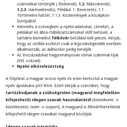
számokkal történjék ( Elsőrendű;
1.2.
Másodrendű;
1.2.3.
Harmadrendű). Például. 1. Bevezetés; 1.1.
Történelmi háttér; 1.1.3. Közlemények a középkori
Európából
Kiemelés a szövegben: a nyelvi adatokat, címeket, a
példákat és ábra-/táblázatszámokat
dőlt
betűvel, a
tartalmi kiemelést
félkövér
betűkkel kell jelezni. Kérjük,
hogy az utóbbi eszközt csak a legszükségesebb esetben
alkalmazzák, az aláhúzást pedig kerüljék.
Az évszázadokat hagyományosan római számmal írjuk
(XVI. század).
Nyelvi elkötelezettség
A folyóirat a magyar orvosi nyelv és ezen keresztül a magyar
nyelv ápolására jött létre. Ezért kérjük a szerzőket, hogy
tartózkodjanak a szükségtelen (magyarul megfelelően
kifejezhető) idegen szavak használatától
(konzekvens →
következetes; team → csoport)
. A magyarul is félreérthetetlenül
kifejezhető idegen szavakat magyarul közöljük.
Idegen szavak írásmódja