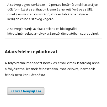
A szöveg egyes sorközzel; 12 pontos betűmérettel; használjon
dőlt formázást az aláhúzott kiemelés helyett (kivéve az URL
címek); és minden illusztráció, ábra és táblázat a helyére
kerüljön és ne a szöveg végére.
A szöveg betartja azokat a stiláris és bibliográfiai
követelményeket, amelyek a Szerzői útmutatóban szerepelnek.
Adatvédelmi nyilatkozat
A folyóiratnál megadott nevek és email címek kizárólag annál
a folyóiratnál lesznek felhasználva, más célokra, harmadik
félnek nem kerül átadásra.
Kézirat benyújtása