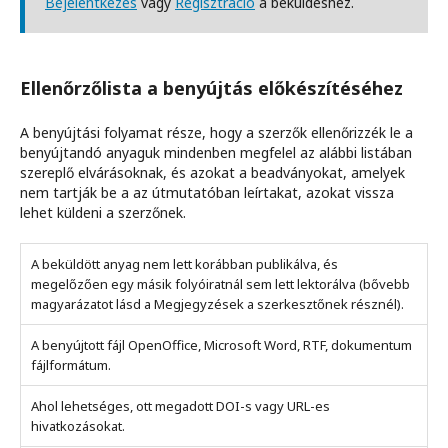
Bejelentkezés
vagy
Regisztráció
a beküldéshez.
Ellenőrzőlista a benyújtás előkészítéséhez
A benyújtási folyamat része, hogy a szerzők ellenőrizzék le a
benyújtandó anyaguk mindenben megfelel az alábbi listában
szereplő elvárásoknak, és azokat a beadványokat, amelyek
nem tartják be a az útmutatóban leírtakat, azokat vissza
lehet küldeni a szerzőnek.
A beküldött anyag nem lett korábban publikálva, és
megelőzően egy másik folyóiratnál sem lett lektorálva (bővebb
magyarázatot lásd a Megjegyzések a szerkesztőnek résznél).
A benyújtott fájl OpenOffice, Microsoft Word, RTF, dokumentum
fájlformátum.
Ahol lehetséges, ott megadott DOI-s vagy URL-es
hivatkozásokat.