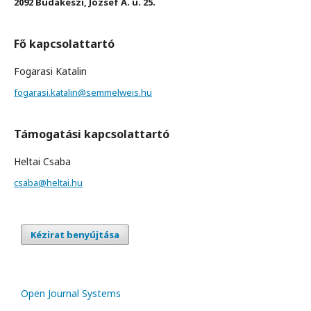
2092 Budakeszi, József A. u. 25.
Fő kapcsolattartó
Fogarasi Katalin
fogarasi.katalin@semmelweis.hu
Támogatási kapcsolattartó
Heltai Csaba
csaba@heltai.hu
Kézirat benyújtása
Open Journal Systems