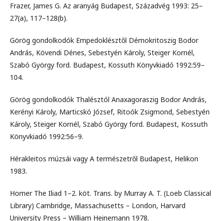
Frazer, James G. Az aranyág Budapest, Századvég 1993: 25–
27(a), 117–128(b).
Görög gondolkodók Empedoklésztől Démokritoszig Bodor
András, Kövendi Dénes, Sebestyén Károly, Steiger Kornél,
Szabó György ford. Budapest, Kossuth Könyvkiadó 1992:59–
104.
Görög gondolkodók Thalésztól Anaxagoraszig Bodor András,
Kerényi Károly, Marticskó József, Ritoók Zsigmond, Sebestyén
Károly, Steiger Kornél, Szabó György ford. Budapest, Kossuth
Könyvkiadó 1992:56–9.
Hérakleitos múzsái vagy A természetről Budapest, Helikon
1983.
Homer The Iliad 1–2. köt. Trans. by Murray A. T. (Loeb Classical
Library) Cambridge, Massachusetts – London, Harvard
University Press – William Heinemann 1978.