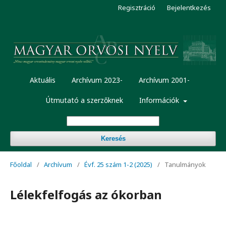
Regisztráció
Bejelentkezés
Aktuális
Archívum 2023-
Archívum 2001-
Útmutató a szerzőknek
Információk
Keresés
Főoldal
/
Archívum
/
Évf. 25 szám 1-2 (2025)
/
Tanulmányok
Lélekfelfogás az ókorban