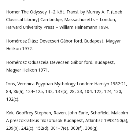
Homer The Odyssey 1–2. köt. Transl. by Murray A. T. (Loeb
Classical Library) Cambridge, Massachusetts – London,
Harvard University Press – William Heinemann 1984.
Homérosz Íliász Devecseri Gábor ford. Budapest, Magyar
Helikon 1972.
Homérosz Odüsszeia Devecseri Gábor ford. Budapest,
Magyar Helikon 1971.
Ions, Veronica Egyptian Mythology London: Hamlyn 1982:21,
84, 86(a); 124–125, 132, 137(b); 28, 33, 104, 122, 124, 130,
132(c).
Kirk, Geoffrey Stephen, Raven, John Earle, Schofield, Malcolm
A preszókratikus filozófusok Budapest, Atlantisz 1998:150(a),
239(b), 242(c), 152(d), 301–7(e), 303(f), 306(g).