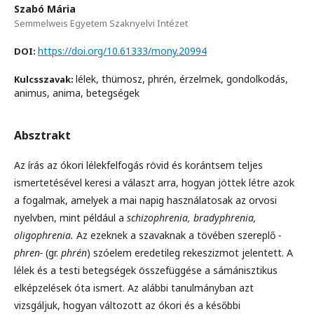
Szabó Mária
Semmelweis Egyetem Szaknyelvi Intézet
https://doi.org/10.61333/mony.20994
DOI:
lélek, thümosz, phrén, érzelmek, gondolkodás,
Kulcsszavak:
animus, anima, betegségek
Absztrakt
Az írás az ókori lélekfelfogás rövid és korántsem teljes
ismertetésével keresi a választ arra, hogyan jöttek létre azok
a fogalmak, amelyek a mai napig használatosak az orvosi
nyelvben, mint például a
schizophrenia, bradyphrenia,
oligophrenia
.
Az ezeknek a szavaknak a tövében szereplő
-
phren-
(gr.
phrén
) szóelem eredetileg rekeszizmot jelentett. A
lélek és a testi betegségek összefüggése a sámánisztikus
elképzelések óta ismert. Az alábbi tanulmányban azt
vizsgáljuk, hogyan változott az ókori és a későbbi