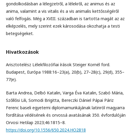
gondolkodásban a lélegzetről, a lélekről, az animus és az
anima, valamint a vis vitalis és a vis animalis kettősségéről
való felfogás. Még a XVIII. században is tartotta magát az az
elképzelés, mely szerint ezek károsodása okozhatja a testi
betegségeket.
Hivatkozások
Arisztotelész Lélekfilozófiai írások Steiger Kornél ford.
Budapest, Európa 1988:16–23(a), 20(b), 27–28(c), 29(d), 355–
77(e).
Barta Andrea, Delbó Katalin, Varga Éva Katalin, Szabó Mária,
Szőllősi Lili, Somodi Brigitta, Bereczki Dániel Pápai Páriz
Ferenc baseli egyetemi diplomamunkájának latinról magyarra
fordítása védésének és orvossá avatásának 350. évfordulóján
Orvosi Hetilap 2023;46:1815–8.
https://doi.org/10.1556/650.2024.HO2818