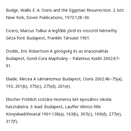
Budge, Wallis E. A. Osiris and the Egyptian Resurrection. 2. köt.
New York, Dover Publications, 1973:128–30.
Cicero, Marcus Tullius A legfőbb jóról és rosszról Némethy
Géza ford. Budapest, Franklin Társulat 1901.
Dodds, Eric Robertson A görögség és az irracionalitás
Budapest, Gond-Cura Alapítvány – Palatinus Kiadó 2002:67–
91.
Eliade, Mircea A sámánizmus Budapest, Osiris 2002:46–75(a),
193, 201(b), 375(c), 275(d), 201(e).
Elischer-Fröhlich szótára Homeros két eposához iskolai
használatra. 3. kiad. Budapest, Lauffer Vilmos-féle
Könyvkiadóhivatal 1901:138(a), 163(b), 307(c), 169(d), 277(e),
317(f).