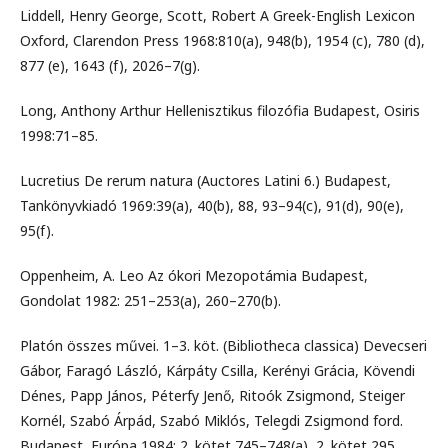
Liddell, Henry George, Scott, Robert A Greek-English Lexicon
Oxford, Clarendon Press 1968:810(a), 948(b), 1954 (c), 780 (d),
877 (e), 1643 (f), 2026–7(g).
Long, Anthony Arthur Hellenisztikus filozófia Budapest, Osiris
1998:71–85.
Lucretius De rerum natura (Auctores Latini 6.) Budapest,
Tankönyvkiadó 1969:39(a), 40(b), 88, 93–94(c), 91(d), 90(e),
95(f).
Oppenheim, A. Leo Az ókori Mezopotámia Budapest,
Gondolat 1982: 251–253(a), 260–270(b).
Platón összes művei. 1–3. köt. (Bibliotheca classica) Devecseri
Gábor, Faragó László, Kárpáty Csilla, Kerényi Grácia, Kövendi
Dénes, Papp János, Péterfy Jenő, Ritoók Zsigmond, Steiger
Kornél, Szabó Árpád, Szabó Miklós, Telegdi Zsigmond ford.
Budapest, Európa 1984: 2. kötet 745–748(a), 2. kötet 295,