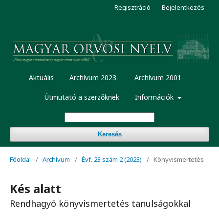
Regisztráció
Bejelentkezés
Aktuális
Archívum 2023-
Archívum 2001-
Útmutató a szerzőknek
Információk
Keresés
Főoldal
/
Archívum
/
Évf. 23 szám 2 (2023)
/
Könyvismertetés
Kés alatt
Rendhagyó könyvismertetés tanulságokkal