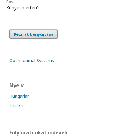
Rovat
Könyvismertetés
Kézirat benyújtása
Open Journal Systems
Nyelv
Hungarian
English
Folyóiratunkat indexeli