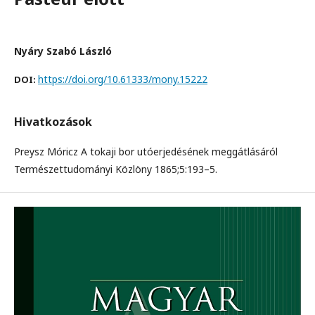
Nyáry Szabó László
https://doi.org/10.61333/mony.15222
DOI:
Hivatkozások
Preysz Móricz A tokaji bor utóerjedésének meggátlásáról
Természettudományi Közlöny 1865;5:193–5.