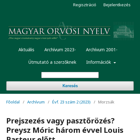
Regisztráció
Bejelentkezés
Aktuális
Archívum 2023-
Archívum 2001-
Útmutató a szerzőknek
Információk
Keresés
Főoldal
/
Archívum
/
Évf. 23 szám 2 (2023)
/
Morzsák
Prejszezés vagy pasztőrözés?
Preysz Móric három évvel Louis
Pasteur előtt