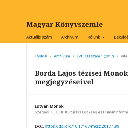
Magyar Könyvszemle
Aktuális szám
Archívum
Rólunk
Beküld
Főoldal
/
Archívum
/
Évf. 133 szám 1 (2017)
/
Vita
Borda Lajos tézisei Monok
megjegyzéseivel
István Monok
Szegedi TE, BTK, Kulturális Örökség és Humáninfor
https://doi.org/10.17167/mksz.2017.1.99
DOI: