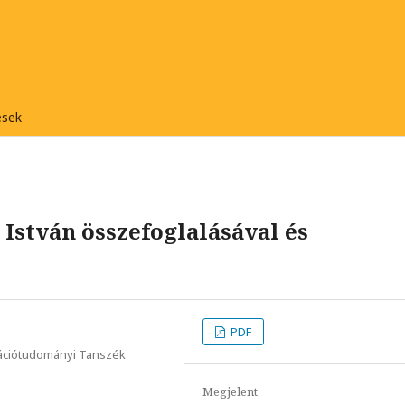
ések
 István összefoglalásával és
PDF
mációtudományi Tanszék
Megjelent