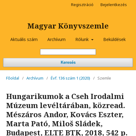
Regisztráció
Bejelentkezés
Magyar Könyvszemle
Aktuális szám
Archívum
Rólunk
Beküldések
Keresés
Főoldal
/
Archívum
/
Évf. 136 szám 1 (2020)
/
Szemle
Hungarikumok a Cseh Irodalmi
Múzeum levéltárában, közread.
Mészáros Andor, Kovács Eszter,
Marta Pató, Miloš Sládek,
Budapest, ELTE BTK, 2018, 542 p.