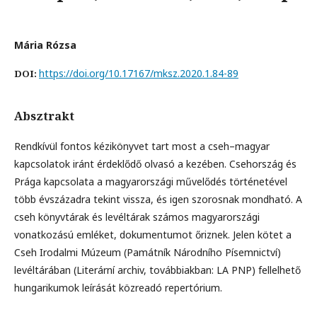
Mária Rózsa
https://doi.org/10.17167/mksz.2020.1.84-89
DOI:
Absztrakt
Rendkívül fontos kézikönyvet tart most a cseh–magyar
kapcsolatok iránt érdeklődő olvasó a kezében. Csehország és
Prága kapcsolata a magyarországi művelődés történetével
több évszázadra tekint vissza, és igen szorosnak mondható. A
cseh könyvtárak és levéltárak számos magyarországi
vonatkozású emléket, dokumentumot őriznek. Jelen kötet a
Cseh Irodalmi Múzeum (Památník Národního Písemnictví)
levéltárában (Literární archiv, továbbiakban: LA PNP) fellelhető
hungarikumok leírását közreadó repertórium.