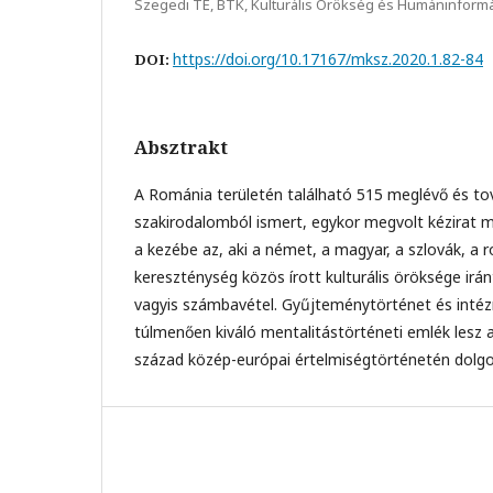
Szegedi TE, BTK, Kulturális Örökség és Humáninfor
https://doi.org/10.17167/mksz.2020.1.82-84
DOI:
Absztrakt
A Románia területén található 515 meglévő és tov
szakirodalomból ismert, egykor megvolt kézirat 
a kezébe az, aki a német, a magyar, a szlovák, a ro
kereszténység közös írott kulturális öröksége irán
vagyis számbavétel. Gyűjteménytörténet és inté
túlmenően kiváló mentalitástörténeti emlék lesz a
század közép-európai értelmiségtörténetén dolg