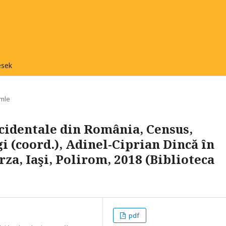
ések
mle
cidentale din România, Census,
 (coord.), Adinel-Ciprian Dincă în
a, Iaşi, Polirom, 2018 (Biblioteca
pdf