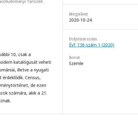
mációtudományi Tanszék
Megjelent
2020-10-24
Folyóirat szám
Évf. 136 szám 1 (2020)
ábbi 10, csak a
Rovat
modern katalógusát veheti
Szemle
mániai, illetve a nyugati
t érdeklődik. Census,
zménytörténet, de ezen
zok számára, akik a 21.
oznak.