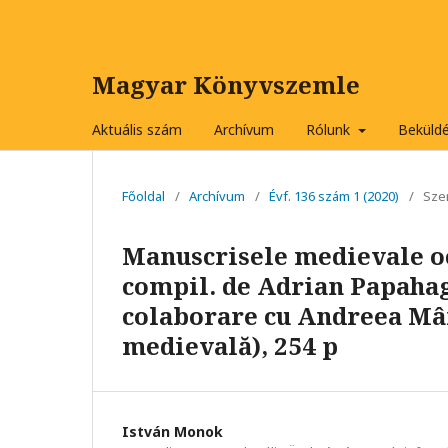
Magyar Könyvszemle
Aktuális szám
Archívum
Rólunk
Beküld
Főoldal
/
Archívum
/
Évf. 136 szám 1 (2020)
/
Sze
Manuscrisele medievale o
compil. de Adrian Papahagi
colaborare cu Andreea Mârz
medievală), 254 p
István Monok