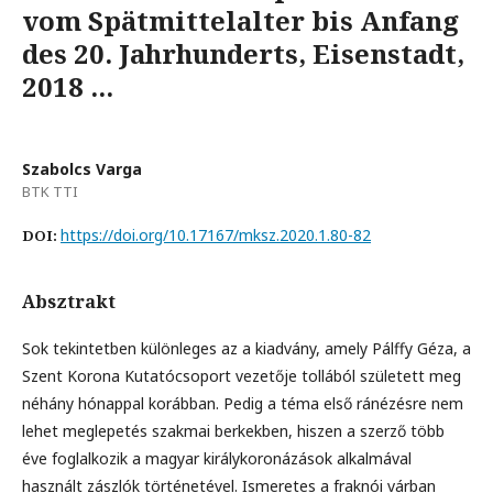
vom Spätmittelalter bis Anfang
des 20. Jahrhunderts, Eisenstadt,
2018 ...
Szabolcs Varga
BTK TTI
https://doi.org/10.17167/mksz.2020.1.80-82
DOI:
Absztrakt
Sok tekintetben különleges az a kiadvány, amely Pálffy Géza, a
Szent Korona Kutatócsoport vezetője tollából született meg
néhány hónappal korábban. Pedig a téma első ránézésre nem
lehet meglepetés szakmai berkekben, hiszen a szerző több
éve foglalkozik a magyar királykoronázások alkalmával
használt zászlók történetével. Ismeretes a fraknói várban