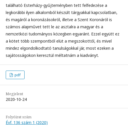
található Esterházy-gyűjteményben tett felfedezése a
legkorábbi ilyen alkalomból készült tárgyakkal kapcsolatban,
és magáról a koronázásokról, illetve a Szent Koronáról is
számos alapművet tett le az asztalra a magyar és a
nemzetközi tudományos közegben egyaránt. Ezzel együtt ez
a kötet több szempontból elüt a megszokottól, és mivel
mindez elgondolkodtató tanulságokkal jár, most ezeken a
sajátosságokon keresztül méltatnám a kiadványt.
pdf
Megjelent
2020-10-24
Folyóirat szám
Évf. 136 szám 1 (2020)