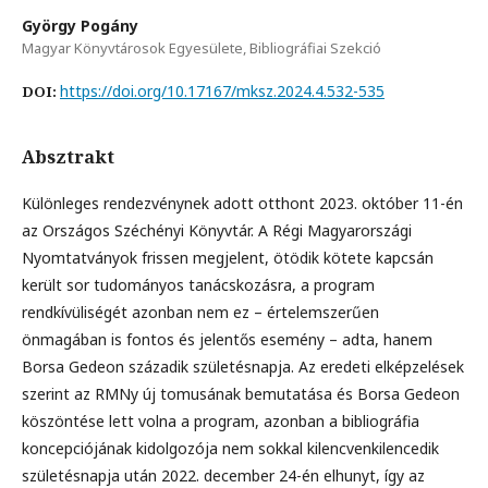
György Pogány
Magyar Könyvtárosok Egyesülete, Bibliográfiai Szekció
https://doi.org/10.17167/mksz.2024.4.532-535
DOI:
Absztrakt
Különleges rendezvénynek adott otthont 2023. október 11-én
az Országos Széchényi Könyvtár. A Régi Magyarországi
Nyomtatványok frissen megjelent, ötödik kötete kapcsán
került sor tudományos tanácskozásra, a program
rendkívüliségét azonban nem ez – értelemszerűen
önmagában is fontos és jelentős esemény – adta, hanem
Borsa Gedeon századik születésnapja. Az eredeti elképzelések
szerint az RMNy új tomusának bemutatása és Borsa Gedeon
köszöntése lett volna a program, azonban a bibliográfia
koncepciójának kidolgozója nem sokkal kilencvenkilencedik
születésnapja után 2022. december 24-én elhunyt, így az