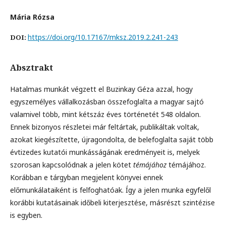
Mária Rózsa
https://doi.org/10.17167/mksz.2019.2.241-243
DOI:
Absztrakt
Hatalmas munkát végzett el Buzinkay Géza azzal, hogy
egyszemélyes vállalkozásban összefoglalta a magyar sajtó
valamivel több, mint kétszáz éves történetét 548 oldalon.
Ennek bizonyos részletei már feltártak, publikáltak voltak,
azokat kiegészítette, újragondolta, de belefoglalta saját több
évtizedes kutatói munkásságának eredményeit is, melyek
szorosan kapcsolódnak a jelen kötet
témájához
témájához.
Korábban e tárgyban megjelent könyvei ennek
előmunkálataiként is felfoghatóak. Így a jelen munka egyfelől
korábbi kutatásainak időbeli kiterjesztése, másrészt szintézise
is egyben.