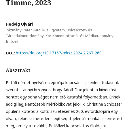
Timme, 2023
Hedvig Ujvári
Pázmány Péter Katolikus Egyetem, Bölcsészet- és
Társadalomtudományi Kar, Kommunikáció- és Médiatudományi
Intézet
https://doi.org/10.17167/mksz.2024.2.267-269
DOI:
Absztrakt
Petőfi német nyelvű recepciója kapcsán – jelenlegi tudásunk
szerint – annyi bizonyos, hogy Adolf Dux jelenti a kiindulási
pontot egy soha véget nem érő kutatási folyamatban. Ennek
eddigi legjelentősebb mérföldkövét jelöli ki Christine Schlosser
opulens kötete: a költő születésének 200. évfordulójára egy
olyan, felbecsülhetetlen segítséget jelentő munkát jelentetett
meg, amely a további, Petőfivel kapcsolatos filológiai