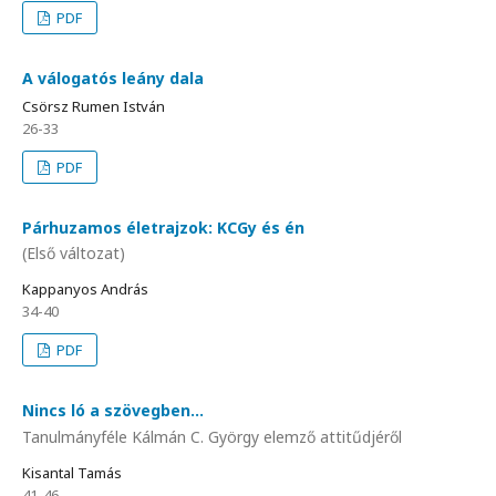
PDF
A válogatós leány dala
Csörsz Rumen István
26-33
PDF
Párhuzamos életrajzok: KCGy és én
(Első változat)
Kappanyos András
34-40
PDF
Nincs ló a szövegben...
Tanulmányféle Kálmán C. György elemző attitűdjéről
Kisantal Tamás
41-46