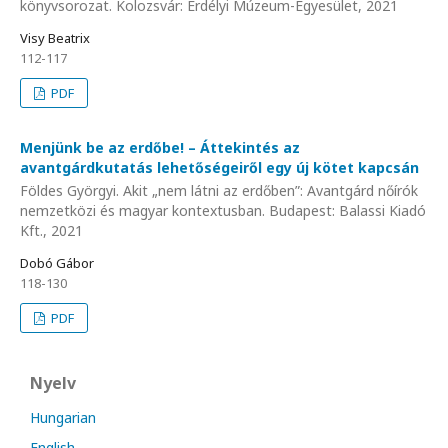
könyvsorozat. Kolozsvár: Erdélyi Múzeum-Egyesület, 2021
Visy Beatrix
112-117
PDF
Menjünk be az erdőbe! – Áttekintés az
avantgárdkutatás lehetőségeiről egy új kötet kapcsán
Földes Györgyi. Akit „nem látni az erdőben”: Avantgárd nőírók
nemzetközi és magyar kontextusban. Budapest: Balassi Kiadó
Kft., 2021
Dobó Gábor
118-130
PDF
Nyelv
Hungarian
English