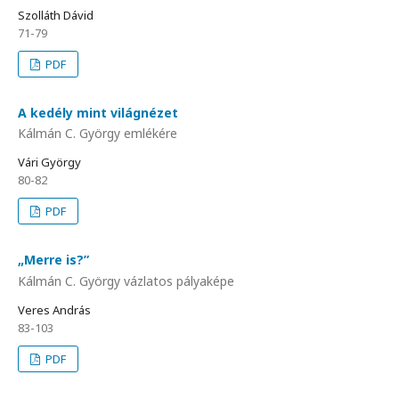
Szolláth Dávid
71-79
PDF
A kedély mint világnézet
Kálmán C. György emlékére
Vári György
80-82
PDF
„Merre is?”
Kálmán C. György vázlatos pályaképe
Veres András
83-103
PDF