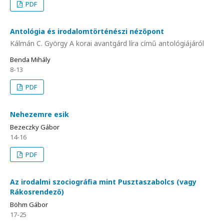
PDF
Antológia és irodalomtörténészi nézőpont
Kálmán C. György A korai avantgárd líra című antológiájáról
Benda Mihály
8-13
PDF
Nehezemre esik
Bezeczky Gábor
14-16
PDF
Az irodalmi szociográfia mint Pusztaszabolcs (vagy
Rákosrendező)
Böhm Gábor
17-25