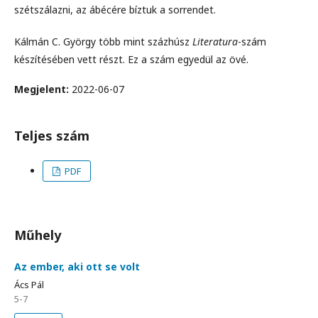
szétszálazni, az ábécére bíztuk a sorrendet.
Kálmán C. György több mint százhúsz
Literatura
-szám
készítésében vett részt. Ez a szám egyedül az övé.
Megjelent:
2022-06-07
Teljes szám
PDF
Műhely
Az ember, aki ott se volt
Ács Pál
5-7