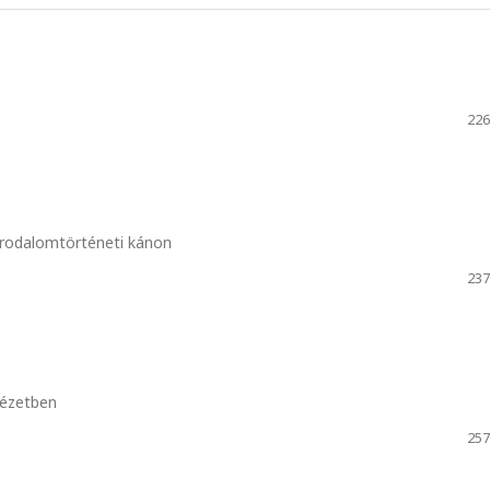
226
irodalomtörténeti kánon
237
tézetben
257