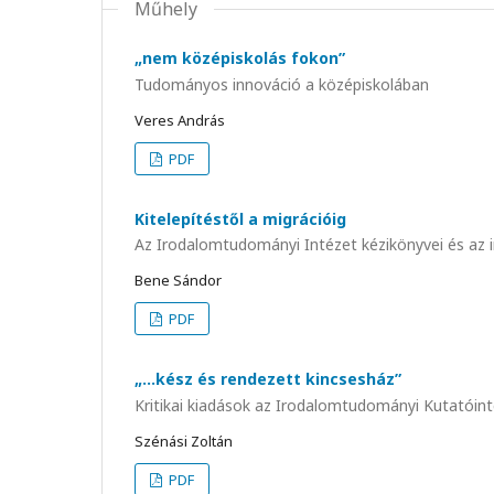
Műhely
„nem középiskolás fokon”
Tudományos innováció a középiskolában
Veres András
PDF
Kitelepítéstől a migrációig
Az Irodalomtudományi Intézet kézikönyvei és az 
Bene Sándor
PDF
„…kész és rendezett kincsesház”
Kritikai kiadások az Irodalomtudományi Kutatóin
Szénási Zoltán
PDF