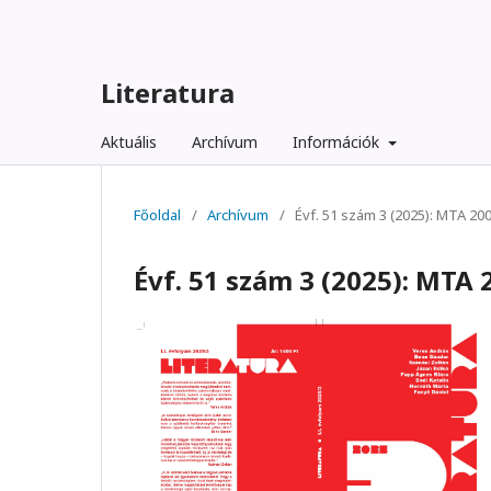
Literatura
Aktuális
Archívum
Információk
Főoldal
/
Archívum
/
Évf. 51 szám 3 (2025): MTA 2
Évf. 51 szám 3 (2025): MTA