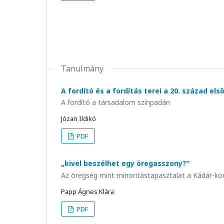
Tanulmány
A fordító és a fordítás terei a 20. század els
A fordító a társadalom színpadán
Józan Ildikó
PDF
„kivel beszélhet egy öregasszony?”
Az öregség mint minoritástapasztalat a Kádár-ko
Papp Ágnes Klára
PDF