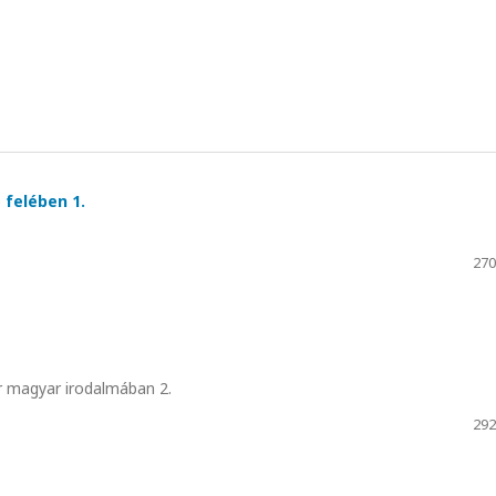
ő felében 1.
270
r magyar irodalmában 2.
292