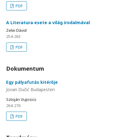
PDF
A Literatura esete a világ irodalmával
Zelei Dávid
254-263
PDF
Dokumentum
Egy pályafutás kitérője
Jovan Dučić Budapesten
Sztoján Vujicsics
264-276
PDF