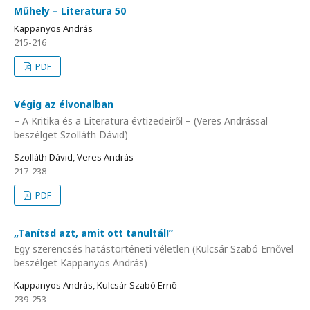
Műhely – Literatura 50
Kappanyos András
215-216
PDF
Végig az élvonalban
– A Kritika és a Literatura évtizedeiről – (Veres Andrással
beszélget Szolláth Dávid)
Szolláth Dávid, Veres András
217-238
PDF
„Tanítsd azt, amit ott tanultál!”
Egy szerencsés hatástörténeti véletlen (Kulcsár Szabó Ernővel
beszélget Kappanyos András)
Kappanyos András, Kulcsár Szabó Ernő
239-253