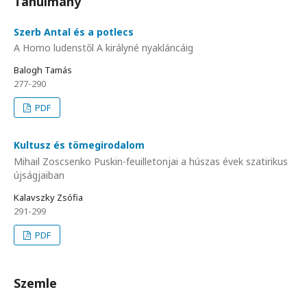
Tanulmány
Szerb Antal és a potlecs
A Homo ludenstől A királyné nyakláncáig
Balogh Tamás
277-290
PDF
Kultusz és tömegirodalom
Mihail Zoscsenko Puskin-feuilletonjai a húszas évek szatirikus
újságjaiban
Kalavszky Zsófia
291-299
PDF
Szemle