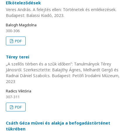
Elköteleződések
Veres András. A felejtés ellen: Történetek és emlékezések.
Budapest: Balassi Kiadó, 2023.
Balogh Magdolna
300-306
PDF
Térey terei
„A szellős térben és a szűk időben”: Tanulmányok Térey
Jánosról. Szerkesztette: Balajthy Ágnes, Melhardt Gergő és
Radnai Dániel Szabolcs. Budapest: Petőfi Irodalmi Múzeum,
2023
Radics Viktória
307-311
PDF
Csáth Géza művei és alakja a befogadástörténet
tükrében