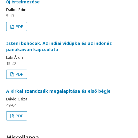
új értelmezése
Dallos Edina
5-13
PDF
Isteni bohócok. Az indiai vidūṣaka és az indonéz
panakawan kapcsolata
Laki Áron
15-48
PDF
A Kirkai szandzsák megalapítása és első bégje
Dávid Géza
49-64
PDF
Miscellanea