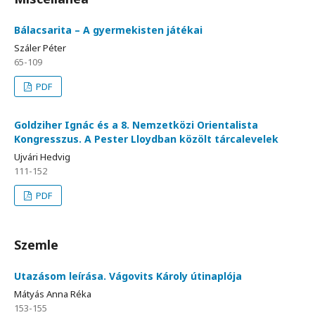
Bálacsarita – A gyermekisten játékai
Száler Péter
65-109
PDF
Goldziher Ignác és a 8. Nemzetközi Orientalista
Kongresszus. A Pester Lloydban közölt tárcalevelek
Ujvári Hedvig
111-152
PDF
Szemle
Utazásom leírása. Vágovits Károly útinaplója
Mátyás Anna Réka
153-155