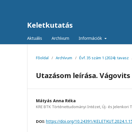
Keletkutatás
Aktuális
Archívum
Információk
Főoldal
/
Archívum
/
Évf. 35 szám 1 (2024): tavasz
Utazásom leírása. Vágovits 
Mátyás Anna Réka
KRE BTK Történettudományi Intézet, Új- és Jelenkori 
https://doi.org/10.24391/KELETKUT.2024.1.1
DOI: