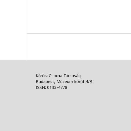
Kőrösi Csoma Társaság
Budapest, Múzeum körút 4/B.
ISSN: 0133-4778