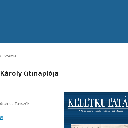
/
Szemle
Károly útinaplója
Történeti Tanszék
53