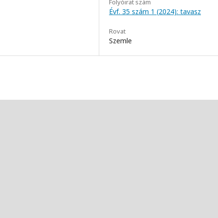
Folyóirat szám
Évf. 35 szám 1 (2024): tavasz
Rovat
Szemle