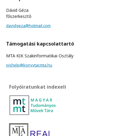
Dávid Géza
főszerkesztő
davidgeza@hotmail.com
Támogatási kapcsolattartó
MTA KIK Szakinformatikai Osztály
ojshelp@konyvtar.mta.hu
Folyóiratunkat indexeli