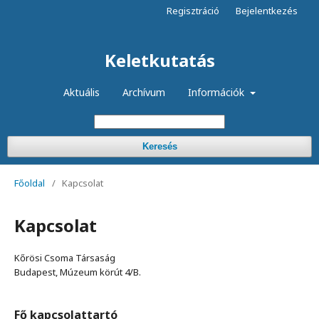
Regisztráció
Bejelentkezés
Keletkutatás
Aktuális
Archívum
Információk
Keresés
Főoldal
/
Kapcsolat
Kapcsolat
Kőrösi Csoma Társaság
Budapest, Múzeum körút 4/B.
Fő kapcsolattartó