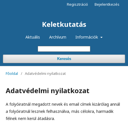
Regisztráció
Bejelentkezés
Keletkutatás
Aktuális
Archívum
Információk
Keresés
Főoldal
/
Adatvédelmi nyilatkozat
Adatvédelmi nyilatkozat
A folyóiratnál megadott nevek és email címek kizárólag annál
a folyóiratnál lesznek felhasználva, más célokra, harmadik
félnek nem kerül átadásra.