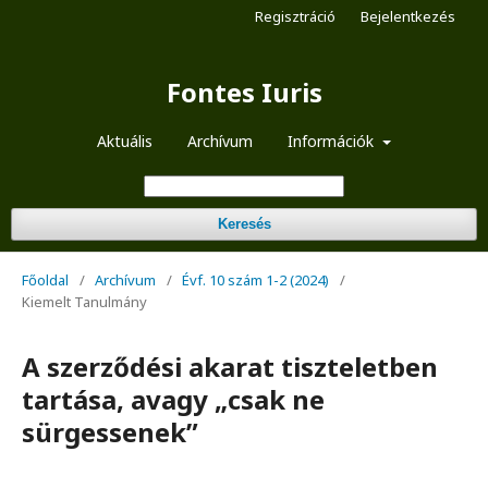
Regisztráció
Bejelentkezés
Fontes Iuris
Aktuális
Archívum
Információk
Keresés
Főoldal
/
Archívum
/
Évf. 10 szám 1-2 (2024)
/
Kiemelt Tanulmány
A szerződési akarat tiszteletben
tartása, avagy „csak ne
sürgessenek”