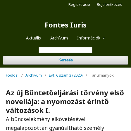
Regisztráció
Bejelentkezés
Fontes Iuris
Aktuális
Archívum
Információk
Keresés
Főoldal
/
Archívum
/
Évf. 6 szám 3 (2020)
/
Tanulmányok
Az új Büntetőeljárási törvény első
novellája: a nyomozást érintő
változások I.
A bűncselekmény elkövetésével
megalapozottan gyanúsítható személy