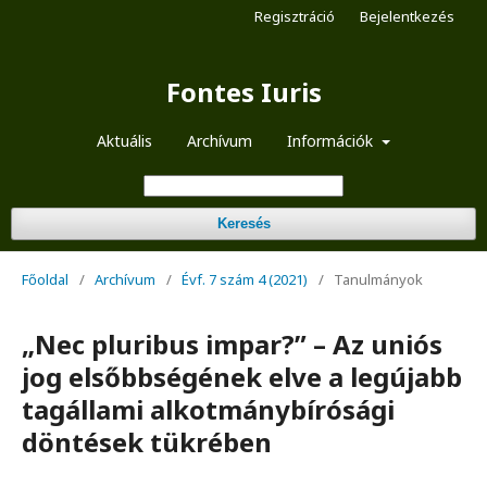
Regisztráció
Bejelentkezés
Fontes Iuris
Aktuális
Archívum
Információk
Keresés
Főoldal
/
Archívum
/
Évf. 7 szám 4 (2021)
/
Tanulmányok
„Nec pluribus impar?” – Az uniós
jog elsőbbségének elve a legújabb
tagállami alkotmánybírósági
döntések tükrében