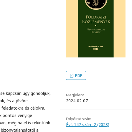
PDF
ése kapcsán úgy gondoljuk,
Megjelent
ak, és a jövőre
2024-02-07
feladatokra és célokra,
ék pontos venyige
Folyóirat szám
an, még ha el is tekintünk
Évf. 147 szám 2 (2023)
 bizonytalanságtól a