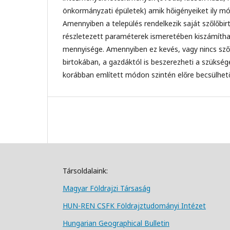
önkormányzati épületek) amik hőigényeiket ily mód
Amennyiben a település rendelkezik saját szőlőbir
részletezett paraméterek ismeretében kiszámítha
mennyisége. Amennyiben ez kevés, vagy nincs sző
birtokában, a gazdáktól is beszerezheti a szüksé
korábban említett módon szintén előre becsülhet
Társoldalaink:
Magyar Földrajzi Társa
ság
HUN-REN CSFK Földrajztudományi Intézet
Hungarian Geographical Bulletin