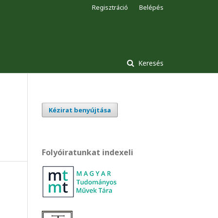
Regisztráció
Belépés
Keresés
Kézirat benyújtása
Folyóiratunkat indexeli