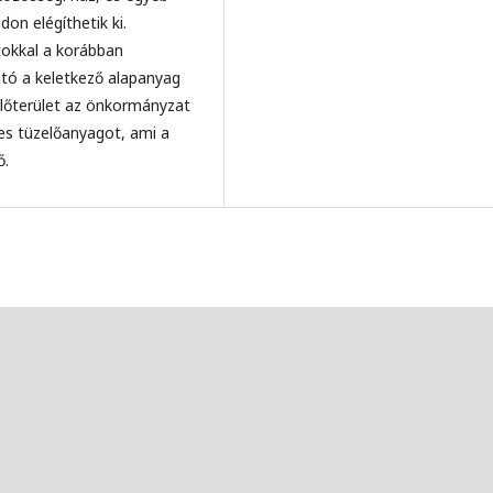
on elégíthetik ki.
tokkal a korábban
tó a keletkező alapanyag
lőterület az önkormányzat
ges tüzelőanyagot, ami a
ő.