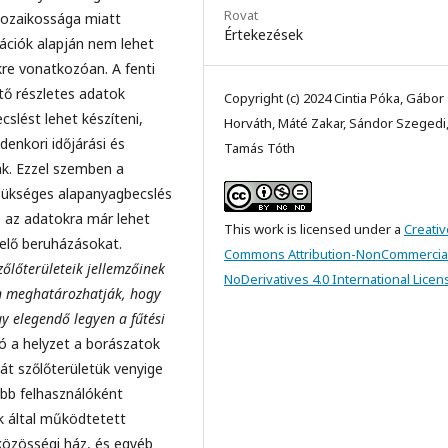
Rovat
mozaikossága miatt
Értekezések
mációk alapján nem lehet
kre vonatkozóan. A fenti
tő részletes adatok
Copyright (c) 2024 Cintia Póka, Gábor
slést lehet készíteni,
Horváth, Máté Zakar, Sándor Szegedi
enkori időjárási és
Tamás Tóth
k. Ezzel szemben a
szükséges alapanyagbecslés
e az adatokra már lehet
This work is licensed under a
Creativ
rmelő beruházásokat.
Commons Attribution-NonCommercia
őlőterületeik jellemzőinek
NoDerivatives 4.0 International Licen
n meghatározhatják, hogy
y elegendő legyen a fűtési
 a helyzet a borászatok
ját szőlőterületük venyige
ebb felhasználóként
k által működtetett
közösségi ház, és egyéb