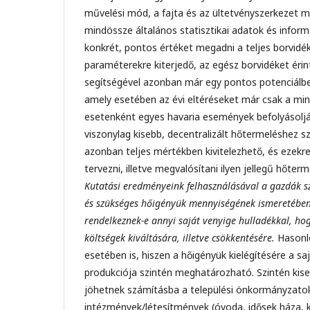
művelési mód, a fajta és az ültetvényszerkezet 
mindössze általános statisztikai adatok és infor
konkrét, pontos értéket megadni a teljes borvidé
paraméterekre kiterjedő, az egész borvidéket érin
segítségével azonban már egy pontos potenciálbec
amely esetében az évi eltéréseket már csak a mind
esetenként egyes havaria események befolyásoljá
viszonylag kisebb, decentralizált hőtermeléshez 
azonban teljes mértékben kivitelezhető, és ezekr
tervezni, illetve megvalósítani ilyen jellegű hőte
Kutatási eredményeink felhasználásával a gazdák sz
és szükséges hőigényük mennyiségének ismeretébe
rendelkeznek-e annyi saját venyige hulladékkal, hog
költségek kiváltására, illetve csökkentésére.
Hasonló
esetében is, hiszen a hőigényük kielégítésére a sa
produkciója szintén meghatározható. Szintén kis
jöhetnek számításba a települési önkormányzato
intézmények/létesítmények (óvoda, idősek háza, 