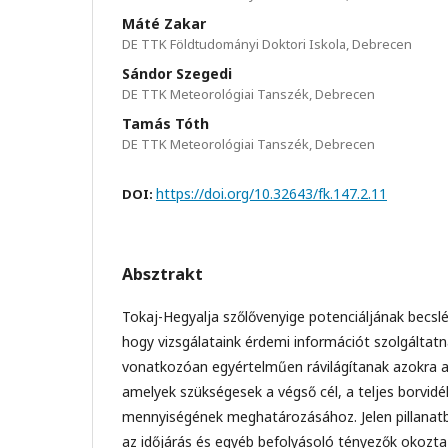
Máté Zakar
DE TTK Földtudományi Doktori Iskola, Debrecen
Sándor Szegedi
DE TTK Meteorológiai Tanszék, Debrecen
Tamás Tóth
DE TTK Meteorológiai Tanszék, Debrecen
https://doi.org/10.32643/fk.147.2.11
DOI:
Absztrakt
Tokaj-Hegyalja szőlővenyige potenciáljának becsl
hogy vizsgálataink érdemi információt szolgáltatn
vonatkozóan egyértelműen rávilágítanak azokra a 
amelyek szükségesek a végső cél, a teljes borvid
mennyiségének meghatározásához. Jelen pillanatb
az időjárás és egyéb befolyásoló tényezők okozta