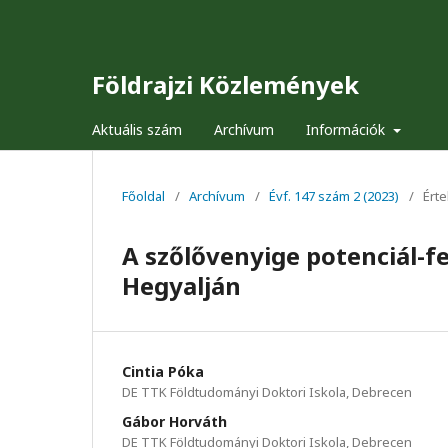
Földrajzi Közlemények
Aktuális szám
Archívum
Információk
Főoldal
/
Archívum
/
Évf. 147 szám 2 (2023)
/
Ért
A szőlővenyige potenciál-fe
Hegyalján
Cintia Póka
DE TTK Földtudományi Doktori Iskola, Debrecen
Gábor Horváth
DE TTK Földtudományi Doktori Iskola, Debrecen