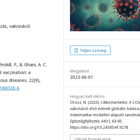
zás, vakcináció
Teljes szöveg
nskill, P., & Ghani, A. C.
Megjelent
9 vaccination: a
2023-06-01
ous diseases, 22(9),
22)00320-6
Hogyan kell idézni
Orosz, N. (2023). Cikkismertetés: A CO
vakcináció első évének globális hatása
matematikai modellen alapuló tanulmá
Egészségfejlesztés
,
64
(1), 63-65.
https://doi.org/10.24365/ef.9278
Idézet formátumok