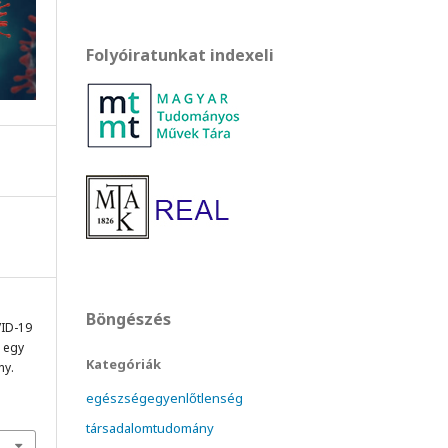
Folyóiratunkat indexeli
Böngészés
VID-19
: egy
Kategóriák
ny.
egészségegyenlőtlenség
társadalomtudomány