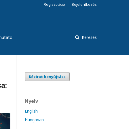
Regisztráció
Bejelentkezés
tmutató
Keresés
Kézirat benyújtása
a:
Nyelv
English
Hungarian