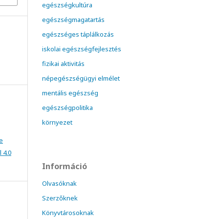
egészségkultúra
egészségmagatartás
egészséges táplálkozás
iskolai egészségfejlesztés
fizikai aktivitás
népegészségügyi elmélet
mentális egészség
egészségpolitika
környezet
e
 4.0
Információ
Olvasóknak
Szerzőknek
Könyvtárosoknak