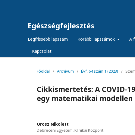
Egészségfejlesztés
Legfrissebb lapszám
Korábbi lapszámok
A f
Kapcsolat
Főoldal
/
Archívum
/
Évf. 64 szám 1 (2023)
/
Szem
Cikkismertetés: A COVID-19
egy matematikai modellen
Orosz Nikolett
Debreceni Egyetem, Klinikai Központ