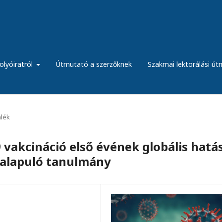
olyóiratról
Útmutató a szerzőknek
Szakmai lektorálási ú
lék
 vakcináció első évének globális hatás
 alapuló tanulmány