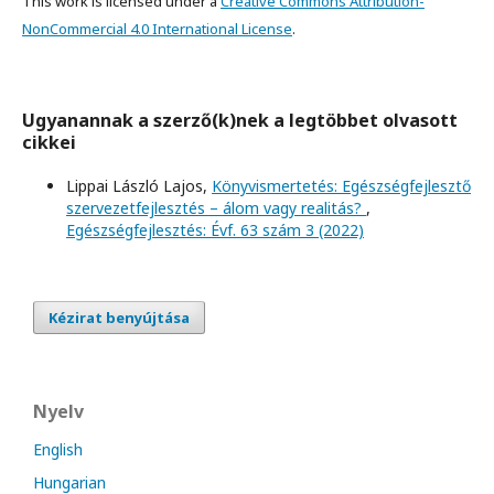
This work is licensed under a
Creative Commons Attribution-
NonCommercial 4.0 International License
.
Ugyanannak a szerző(k)nek a legtöbbet olvasott
cikkei
Lippai László Lajos,
Könyvismertetés: Egészségfejlesztő
szervezetfejlesztés – álom vagy realitás?
,
Egészségfejlesztés: Évf. 63 szám 3 (2022)
Kézirat benyújtása
Nyelv
English
Hungarian