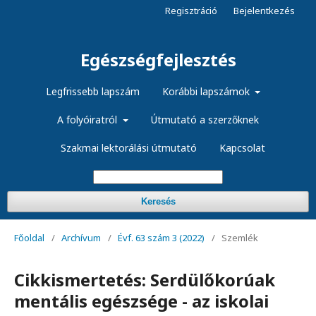
Regisztráció
Bejelentkezés
Egészségfejlesztés
Legfrissebb lapszám
Korábbi lapszámok
A folyóiratról
Útmutató a szerzőknek
Szakmai lektorálási útmutató
Kapcsolat
Keresés
Főoldal
/
Archívum
/
Évf. 63 szám 3 (2022)
/
Szemlék
Cikkismertetés: Serdülőkorúak
mentális egészsége - az iskolai