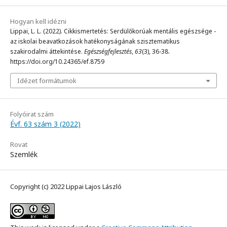
Hogyan kell idézni
Lippai, L. L. (2022). Cikkismertetés: Serdülőkorúak mentális egészsége -
az iskolai beavatkozások hatékonyságának szisztematikus
szakirodalmi áttekintése.
Egészségfejlesztés
,
63
(3), 36-38.
https://doi.org/10.24365/ef.8759
Idézet formátumok
Folyóirat szám
Évf. 63 szám 3 (2022)
Rovat
Szemlék
Copyright (c) 2022 Lippai Lajos László