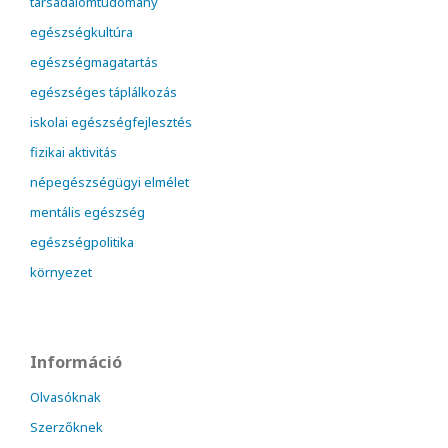
társadalomtudomány
egészségkultúra
egészségmagatartás
egészséges táplálkozás
iskolai egészségfejlesztés
fizikai aktivitás
népegészségügyi elmélet
mentális egészség
egészségpolitika
környezet
Információ
Olvasóknak
Szerzőknek