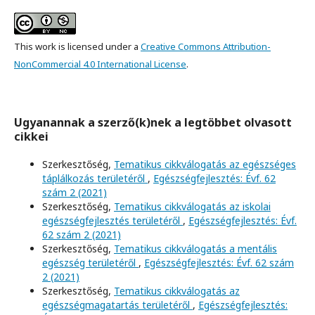
This work is licensed under a
Creative Commons Attribution-
NonCommercial 4.0 International License
.
Ugyanannak a szerző(k)nek a legtöbbet olvasott
cikkei
Szerkesztőség,
Tematikus cikkválogatás az egészséges
táplálkozás területéről
,
Egészségfejlesztés: Évf. 62
szám 2 (2021)
Szerkesztőség,
Tematikus cikkválogatás az iskolai
egészségfejlesztés területéről
,
Egészségfejlesztés: Évf.
62 szám 2 (2021)
Szerkesztőség,
Tematikus cikkválogatás a mentális
egészség területéről
,
Egészségfejlesztés: Évf. 62 szám
2 (2021)
Szerkesztőség,
Tematikus cikkválogatás az
egészségmagatartás területéről
,
Egészségfejlesztés: