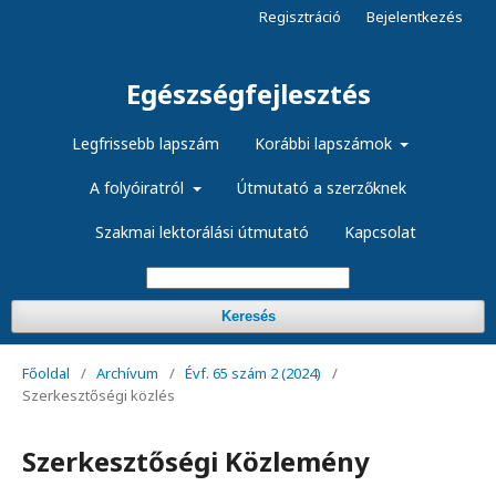
Regisztráció
Bejelentkezés
Egészségfejlesztés
Legfrissebb lapszám
Korábbi lapszámok
A folyóiratról
Útmutató a szerzőknek
Szakmai lektorálási útmutató
Kapcsolat
Keresés
Főoldal
/
Archívum
/
Évf. 65 szám 2 (2024)
/
Szerkesztőségi közlés
Szerkesztőségi Közlemény