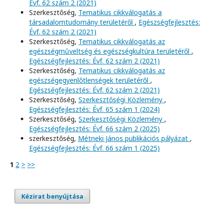
Évf. 62 szám 2 (2021)
Szerkesztőség,
Tematikus cikkválogatás a
társadalomtudomány területéről
,
Egészségfejlesztés:
Évf. 62 szám 2 (2021)
Szerkesztőség,
Tematikus cikkválogatás az
egészségműveltség és egészségkultúra területéről
,
Egészségfejlesztés: Évf. 62 szám 2 (2021)
Szerkesztőség,
Tematikus cikkválogatás az
egészségegyenlőtlenségek területéről
,
Egészségfejlesztés: Évf. 62 szám 2 (2021)
Szerkesztőség,
Szerkesztőségi Közlemény
,
Egészségfejlesztés: Évf. 65 szám 1 (2024)
Szerkesztőség,
Szerkesztőségi Közlemény
,
Egészségfejlesztés: Évf. 66 szám 2 (2025)
szerkesztőség,
Métneki János publikációs pályázat
,
Egészségfejlesztés: Évf. 66 szám 1 (2025)
1
2
>
>>
Kézirat benyújtása