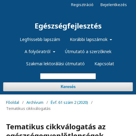
Regisztráció
Bejelentkezés
Egészségfejlesztés
Legfrissebb lapszám
Korábbi lapszámok
A folyóiratról
Útmutató a szerzőknek
Szakmai lektorálási útmutató
Kapcsolat
Keresés
Főoldal
/
Archívum
/
Évf. 61 szám 2 (2020)
/
Tematikus cikkválogatás
Tematikus cikkválogatás az
egészségegyenlőtlenségek