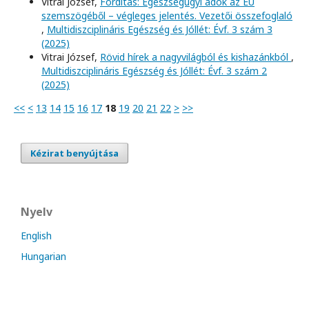
Vitrai József,
Fordítás: Egészségügyi adók az EU
szemszögéből – végleges jelentés. Vezetői összefoglaló
,
Multidiszciplináris Egészség és Jóllét: Évf. 3 szám 3
(2025)
Vitrai József,
Rövid hírek a nagyvilágból és kishazánkból
,
Multidiszciplináris Egészség és Jóllét: Évf. 3 szám 2
(2025)
<<
<
13
14
15
16
17
18
19
20
21
22
>
>>
Kézirat benyújtása
Nyelv
English
Hungarian