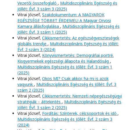
Vezetői összefoglaló
,
Multidiszciplináris Egészség és
Jóllét: Évf. 3 szám 3 (2025)
Vitrai József,
Szakdokumentum: A MAGYAROK
EGÉSZSÉGE TÖBBET ÉRDEMEL! A Magyar Orvosi
Kamara állásfoglalása
,
Multidiszciplináris Egészség és
Jóllét: Évf. 3 szám 1 (2025)
Vitrai József,
Cikkismertetés: Az egészségveszteségek
globális trendje
,
Multidiszciplináris Egészség és Jóllét:
Évf. 2 szám 3 (2024)
Vitrai József,
Könyvismertetés: Demográfiai portré.
Kisgyermekek egészségi állapota és Halandóság
,
Multidiszciplináris Egészség és Jóllét: Évf. 3 szám 1
(2025)
Vitrai József,
Okos MI? Csak akkor, ha mi is azok
vagyunk
,
Multidiszciplináris Egészség és Jóllét: Évf. 3
szám 2 (2025)
Vitrai József,
Cikkismertetés: Nemzeti népegészségügyi
stratégiák – áttekintés
,
Multidiszciplináris Egészség és
Jóllét: Évf. 3 szám 2 (2025)
Vitrai József,
Fordítás: Színterek, célcsoportok és idő
,
Multidiszciplináris Egészség és Jóllét: Évf. 2 szám 3
(2024)