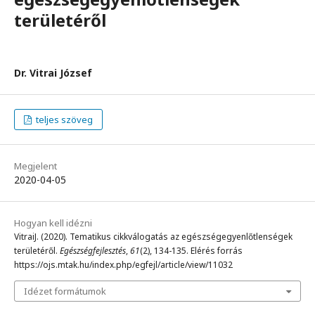
területéről
Dr. Vitrai József
teljes szöveg
Megjelent
2020-04-05
Hogyan kell idézni
VitraiJ. (2020). Tematikus cikkválogatás az egészségegyenlőtlenségek
területéről.
Egészségfejlesztés
,
61
(2), 134-135. Elérés forrás
https://ojs.mtak.hu/index.php/egfejl/article/view/11032
Idézet formátumok