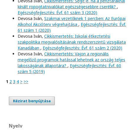
Devosa Iván,
Cikkismertetés: Segít-e, ha a pénztáraknál
kínált ropogtatnivalókat egészségesebbre cserélik?
,
Egészségfejlesztés: Évf. 61 szám 3 (2020)
Devosa Iván,
Szakmai vezetőknek 1 percben: Az Európai
Alkohol Akcióterv végrehajtása
,
Egészségfejlesztés: Évf.
61 szám 1 (2020)
Devosa Iván,
Cikkismertetés: Iskolai étkeztetési
szakpolitika megvalósításának rendszerszintű vizsgálata
Kanadában
,
Egészségfejlesztés: Évf. 61 szám 2 (2020)
Devosa Iván,
Cikkismertetés: Vajon a regionális
megelőző programok hatással lehetnek az ország teljes
lakosságának állapotára?
,
Egészségfejlesztés: Évf. 60
szám 5 (2019)
1
2
3
4
>
>>
Kézirat benyújtása
Nyelv