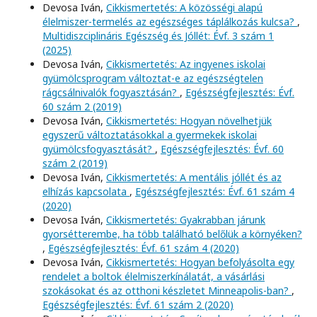
Devosa Iván,
Cikkismertetés: A közösségi alapú
élelmiszer-termelés az egészséges táplálkozás kulcsa?
,
Multidiszciplináris Egészség és Jóllét: Évf. 3 szám 1
(2025)
Devosa Iván,
Cikkismertetés: Az ingyenes iskolai
gyümölcsprogram változtat-e az egészségtelen
rágcsálnivalók fogyasztásán?
,
Egészségfejlesztés: Évf.
60 szám 2 (2019)
Devosa Iván,
Cikkismertetés: Hogyan növelhetjük
egyszerű változtatásokkal a gyermekek iskolai
gyümölcsfogyasztását?
,
Egészségfejlesztés: Évf. 60
szám 2 (2019)
Devosa Iván,
Cikkismertetés: A mentális jóllét és az
elhízás kapcsolata
,
Egészségfejlesztés: Évf. 61 szám 4
(2020)
Devosa Iván,
Cikkismertetés: Gyakrabban járunk
gyorsétterembe, ha több található belőlük a környéken?
,
Egészségfejlesztés: Évf. 61 szám 4 (2020)
Devosa Iván,
Cikkismertetés: Hogyan befolyásolta egy
rendelet a boltok élelmiszerkínálatát, a vásárlási
szokásokat és az otthoni készletet Minneapolis-ban?
,
Egészségfejlesztés: Évf. 61 szám 2 (2020)