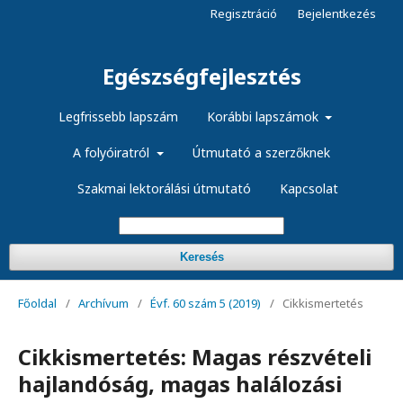
Regisztráció
Bejelentkezés
Egészségfejlesztés
Legfrissebb lapszám
Korábbi lapszámok
A folyóiratról
Útmutató a szerzőknek
Szakmai lektorálási útmutató
Kapcsolat
Keresés
Főoldal
/
Archívum
/
Évf. 60 szám 5 (2019)
/
Cikkismertetés
Cikkismertetés: Magas részvételi
hajlandóság, magas halálozási