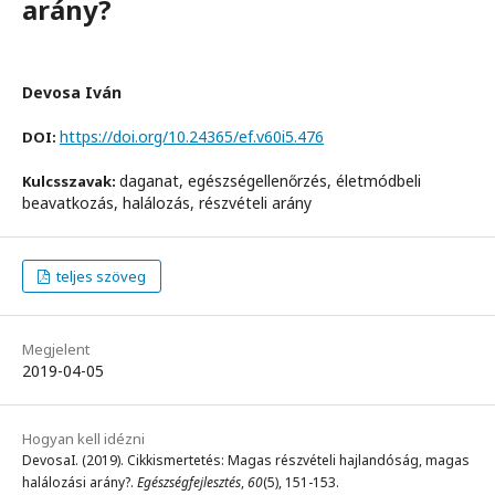
arány?
Devosa Iván
https://doi.org/10.24365/ef.v60i5.476
DOI:
daganat, egészségellenőrzés, életmódbeli
Kulcsszavak:
beavatkozás, halálozás, részvételi arány
teljes szöveg
Megjelent
2019-04-05
Hogyan kell idézni
DevosaI. (2019). Cikkismertetés: Magas részvételi hajlandóság, magas
halálozási arány?.
Egészségfejlesztés
,
60
(5), 151-153.