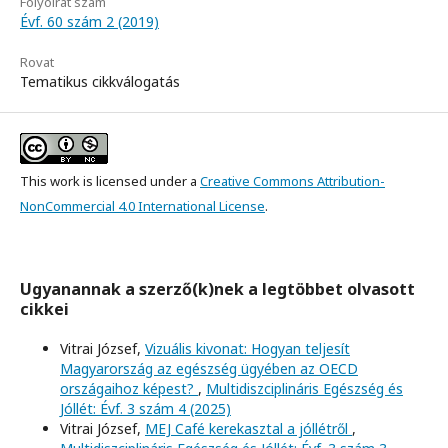
Folyóirat szám
Évf. 60 szám 2 (2019)
Rovat
Tematikus cikkválogatás
This work is licensed under a
Creative Commons Attribution-
NonCommercial 4.0 International License
.
Ugyanannak a szerző(k)nek a legtöbbet olvasott
cikkei
Vitrai József,
Vizuális kivonat: Hogyan teljesít
Magyarország az egészség ügyében az OECD
országaihoz képest?
,
Multidiszciplináris Egészség és
Jóllét: Évf. 3 szám 4 (2025)
Vitrai József,
MEJ Café kerekasztal a jóllétről
,