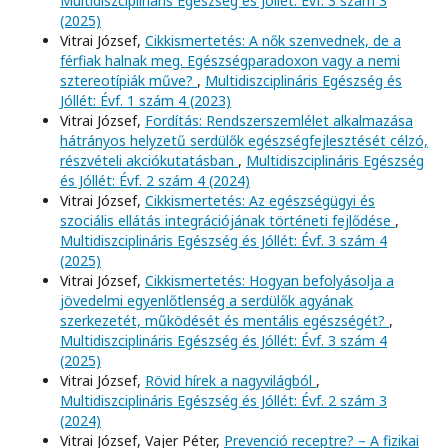
Multidiszciplináris Egészség és Jóllét: Évf. 3 szám 3
(2025)
Vitrai József,
Cikkismertetés: A nők szenvednek, de a
férfiak halnak meg. Egészségparadoxon vagy a nemi
sztereotípiák műve?
,
Multidiszciplináris Egészség és
Jóllét: Évf. 1 szám 4 (2023)
Vitrai József,
Fordítás: Rendszerszemlélet alkalmazása
hátrányos helyzetű serdülők egészségfejlesztését célzó,
részvételi akciókutatásban
,
Multidiszciplináris Egészség
és Jóllét: Évf. 2 szám 4 (2024)
Vitrai József,
Cikkismertetés: Az egészségügyi és
szociális ellátás integrációjának történeti fejlődése
,
Multidiszciplináris Egészség és Jóllét: Évf. 3 szám 4
(2025)
Vitrai József,
Cikkismertetés: Hogyan befolyásolja a
jövedelmi egyenlőtlenség a serdülők agyának
szerkezetét, működését és mentális egészségét?
,
Multidiszciplináris Egészség és Jóllét: Évf. 3 szám 4
(2025)
Vitrai József,
Rövid hírek a nagyvilágból
,
Multidiszciplináris Egészség és Jóllét: Évf. 2 szám 3
(2024)
Vitrai József, Vajer Péter,
Prevenció receptre? – A fizikai