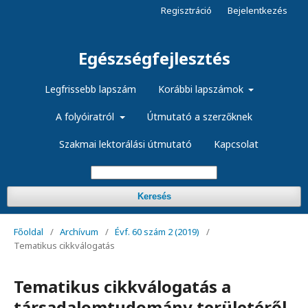
Regisztráció
Bejelentkezés
Egészségfejlesztés
Legfrissebb lapszám
Korábbi lapszámok
A folyóiratról
Útmutató a szerzőknek
Szakmai lektorálási útmutató
Kapcsolat
Keresés
Főoldal
/
Archívum
/
Évf. 60 szám 2 (2019)
/
Tematikus cikkválogatás
Tematikus cikkválogatás a
társadalomtudomány területéről