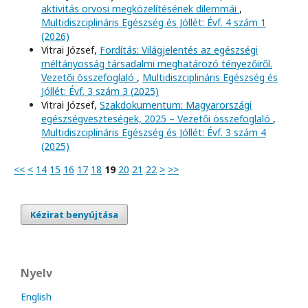
aktivitás orvosi megközelítésének dilemmái
,
Multidiszciplináris Egészség és Jóllét: Évf. 4 szám 1
(2026)
Vitrai József,
Fordítás: Világjelentés az egészségi
méltányosság társadalmi meghatározó tényezőiről.
Vezetői összefoglaló
,
Multidiszciplináris Egészség és
Jóllét: Évf. 3 szám 3 (2025)
Vitrai József,
Szakdokumentum: Magyarországi
egészségveszteségek, 2025 – Vezetői összefoglaló
,
Multidiszciplináris Egészség és Jóllét: Évf. 3 szám 4
(2025)
<<
<
14
15
16
17
18
19
20
21
22
>
>>
Kézirat benyújtása
Nyelv
English