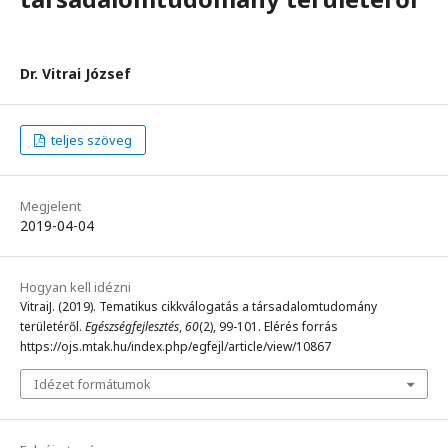
Dr. Vitrai József
teljes szöveg
Megjelent
2019-04-04
Hogyan kell idézni
VitraiJ. (2019). Tematikus cikkválogatás a társadalomtudomány
területéről.
Egészségfejlesztés
,
60
(2), 99-101. Elérés forrás
https://ojs.mtak.hu/index.php/egfejl/article/view/10867
Idézet formátumok