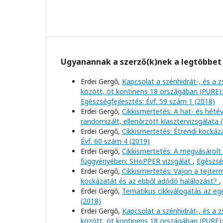
Ugyanannak a szerző(k)nek a legtöbbet 
Erdei Gergő,
Kapcsolat a szénhidrát-, és a z
között, öt kontinens 18 országában (PURE):
Egészségfejlesztés: Évf. 59 szám 1 (2018)
Erdei Gergő,
Cikkismertetés: A hat- és hét
randomizált, ellenőrzött klasztervizsgálata
Erdei Gergő,
Cikkismertetés: Étrendi kock
Évf. 60 szám 4 (2019)
Erdei Gergő,
Cikkismertetés: A megvásárolt
függvényében: SHoPPER vizsgálat
,
Egészség
Erdei Gergő,
Cikkismertetés: Vajon a tejter
kockázatát és az ebből adódó halálozást?
,
Erdei Gergő,
Tematikus cikkválogatás az eg
(2018)
Erdei Gergő,
Kapcsolat a szénhidrát-, és a z
között, öt kontinens 18 országában (PURE):