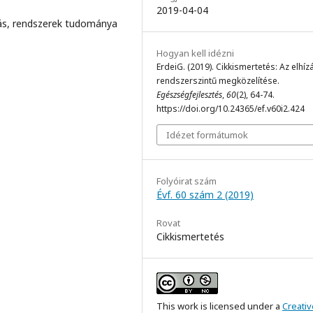
2019-04-04
zás, rendszerek tudománya
Hogyan kell idézni
ErdeiG. (2019). Cikkismertetés: Az elhíz
rendszerszintű megközelítése.
Egészségfejlesztés
,
60
(2), 64-74.
https://doi.org/10.24365/ef.v60i2.424
Idézet formátumok
Folyóirat szám
Évf. 60 szám 2 (2019)
Rovat
Cikkismertetés
This work is licensed under a
Creativ