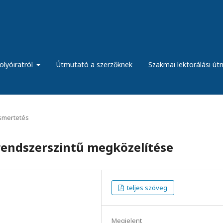
olyóiratról
Útmutató a szerzőknek
Szakmai lektorálási ú
ismertetés
 rendszerszintű megközelítése
teljes szöveg
Megjelent