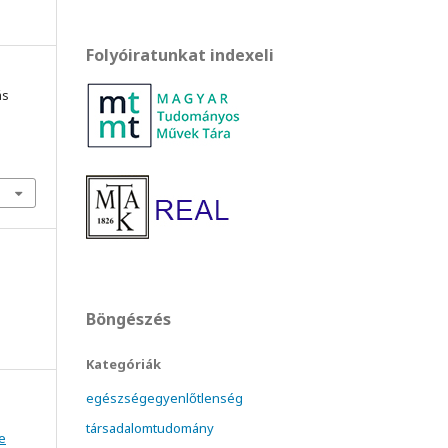
Folyóiratunkat indexeli
ás
Böngészés
Kategóriák
egészségegyenlőtlenség
társadalomtudomány
e