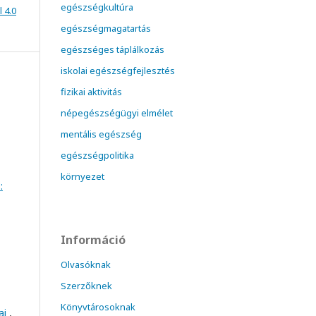
egészségkultúra
 4.0
egészségmagatartás
egészséges táplálkozás
iskolai egészségfejlesztés
fizikai aktivitás
népegészségügyi elmélet
mentális egészség
egészségpolitika
környezet
:
Információ
Olvasóknak
Szerzőknek
Könyvtárosoknak
ai
,