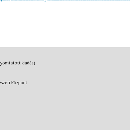
nyomtatott kiadás)
észeti Központ