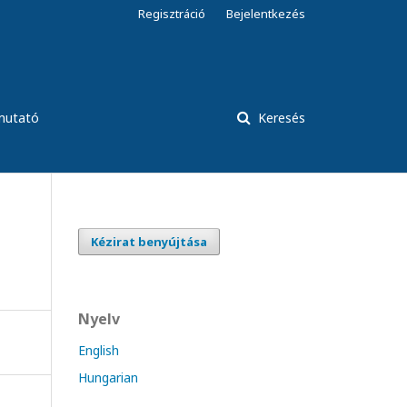
Regisztráció
Bejelentkezés
tmutató
Keresés
Kézirat benyújtása
Nyelv
English
Hungarian