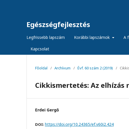
Egészségfejlesztés
Legfrissebb lapszám
Korábbi lapszámok
A f
Kapcsolat
Főoldal
/
Archívum
/
Évf. 60 szám 2 (2019)
/
Cikk
Cikkismertetés: Az elhízás
Erdei Gergő
https://doi.org/10.24365/ef.v60i2.424
DOI: