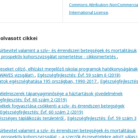
Commons Attribution-NonCommercial
International License
.
olvasott cikkei
sírbevitel valamint a szív– és érrendszeri betegségek és mortalitásuk
 prospektív kohorszvizsgálat ismertetése - cikkismertetés
,
éveseket célzó, elhízást megelőző iskolai programok hatékonyságának
 (WAVES vizsgálat)
,
Egészségfejlesztés: Évf. 59 szám 6 (2018)
ázatok egészséghatása 195 országban, 1990-2017
,
Egészségfejlesztés
 élelmiszerek tápanyagminősége a háztartások jövedelmének
fejlesztés: Évf. 60 szám 2 (2019)
mékek fogyasztása csökkenti a szív- és érrendszeri betegségek
Egészségfejlesztés: Évf. 60 szám 2 (2019)
észséges táplálkozás területéről
,
Egészségfejlesztés: Évf. 59 szám 3
sírbevitel valamint a szív- és érrendszeri betegségek és mortalitásuk
 prospektív kohorszvizsgálat – a szerzők észrevételekre adott válasz