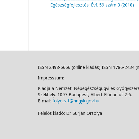
Egészségfejlesztés: Évf. 59 szám 3 (2018)
ISSN 2498-6666 (online kiadás) ISSN 1786-2434 (
Impresszum:
Kiadja a Nemzeti Népegészségügyi és Gyógyszer
Székhely: 1097 Budapest, Albert Flórián út 2-6.
E-mail:
folyoirat@nngyk.gov.hu
Felelős kiadó: Dr. Surján Orsolya