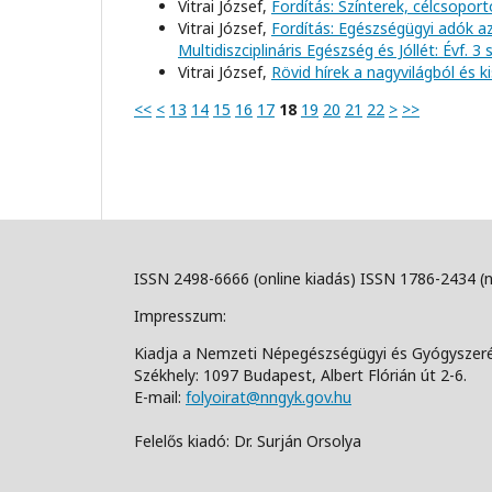
Vitrai József,
Fordítás: Színterek, célcsopor
Vitrai József,
Fordítás: Egészségügyi adók a
Multidiszciplináris Egészség és Jóllét: Évf. 3
Vitrai József,
Rövid hírek a nagyvilágból és 
<<
<
13
14
15
16
17
18
19
20
21
22
>
>>
ISSN 2498-6666 (online kiadás) ISSN 1786-2434 (
Impresszum:
Kiadja a Nemzeti Népegészségügyi és Gyógyszer
Székhely: 1097 Budapest, Albert Flórián út 2-6.
E-mail:
folyoirat@nngyk.gov.hu
Felelős kiadó: Dr. Surján Orsolya