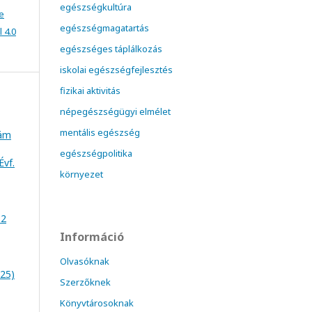
egészségkultúra
e
egészségmagatartás
 4.0
egészséges táplálkozás
iskolai egészségfejlesztés
fizikai aktivitás
népegészségügyi elmélet
mentális egészség
zám
egészségpolitika
Évf.
környezet
 2
Információ
Olvasóknak
025)
Szerzőknek
Könyvtárosoknak