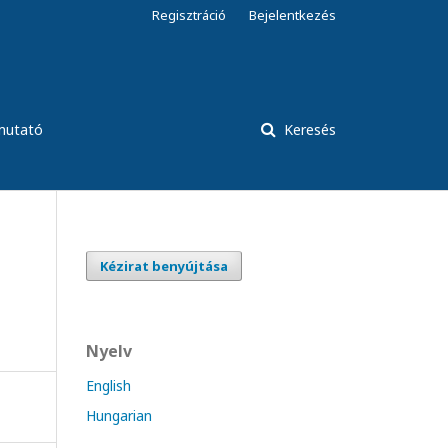
Regisztráció
Bejelentkezés
tmutató
Keresés
Kézirat benyújtása
Nyelv
English
Hungarian