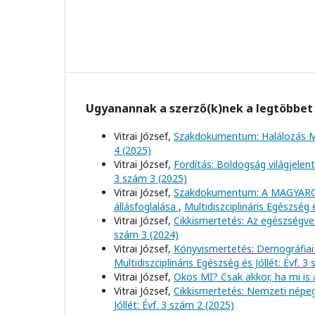
Ugyanannak a szerző(k)nek a legtöbbet 
Vitrai József,
Szakdokumentum: Halálozás 
4 (2025)
Vitrai József,
Fordítás: Boldogság világjelen
3 szám 3 (2025)
Vitrai József,
Szakdokumentum: A MAGYARO
állásfoglalása
,
Multidiszciplináris Egészség é
Vitrai József,
Cikkismertetés: Az egészségve
szám 3 (2024)
Vitrai József,
Könyvismertetés: Demográfiai
Multidiszciplináris Egészség és Jóllét: Évf. 3
Vitrai József,
Okos MI? Csak akkor, ha mi is
Vitrai József,
Cikkismertetés: Nemzeti népeg
Jóllét: Évf. 3 szám 2 (2025)