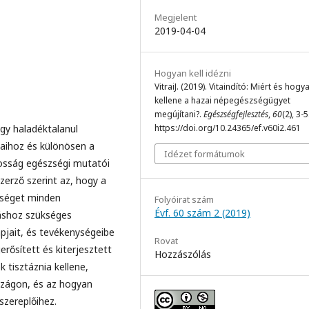
Megjelent
2019-04-04
Hogyan kell idézni
VitraiJ. (2019). Vitaindító: Miért és hogy
kellene a hazai népegészségügyet
megújítani?.
Egészségfejlesztés
,
60
(2), 3-5
gy haladéktalanul
https://doi.org/10.24365/ef.v60i2.461
gaihoz és különösen a
Idézet formátumok
kosság egészségi mutatói
zerző szerint az, hogy a
zséget minden
Folyóirat szám
Évf. 60 szám 2 (2019)
táshoz szükséges
pjait, és tevékenységeibe
Rovat
rősített és kiterjesztett
Hozzászólás
tisztáznia kellene,
zágon, és az hogyan
zereplőihez.