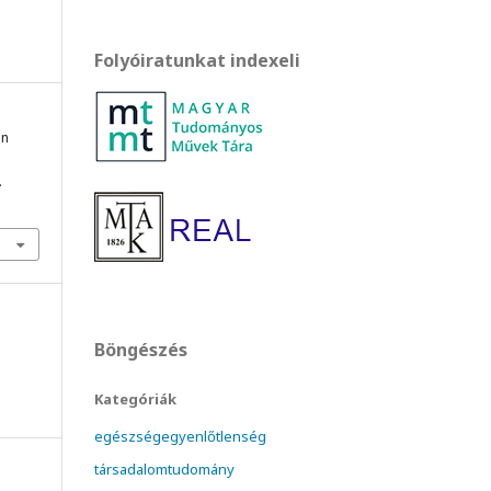
Folyóiratunkat indexeli
an
.
Böngészés
Kategóriák
egészségegyenlőtlenség
társadalomtudomány