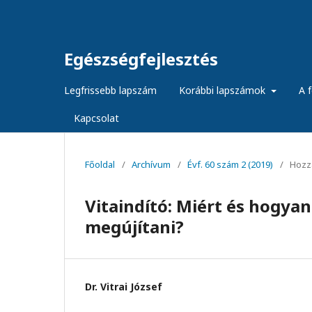
Egészségfejlesztés
Legfrissebb lapszám
Korábbi lapszámok
A f
Kapcsolat
Főoldal
/
Archívum
/
Évf. 60 szám 2 (2019)
/
Hozz
Vitaindító: Miért és hogya
megújítani?
Dr. Vitrai József