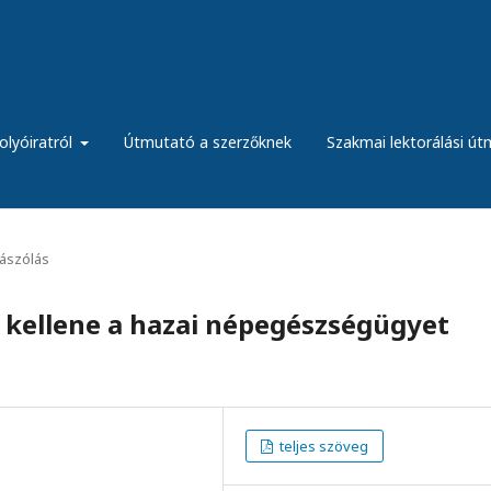
olyóiratról
Útmutató a szerzőknek
Szakmai lektorálási ú
ászólás
n kellene a hazai népegészségügyet
teljes szöveg