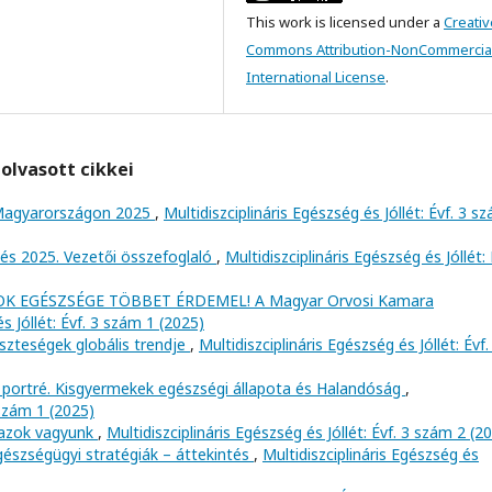
This work is licensed under a
Creativ
Commons Attribution-NonCommercial
International License
.
olvasott cikkei
Magyarországon 2025
,
Multidiszciplináris Egészség és Jóllét: Évf. 3 s
tés 2025. Vezetői összefoglaló
,
Multidiszciplináris Egészség és Jóllét: 
K EGÉSZSÉGE TÖBBET ÉRDEMEL! A Magyar Orvosi Kamara
s Jóllét: Évf. 3 szám 1 (2025)
szteségek globális trendje
,
Multidiszciplináris Egészség és Jóllét: Évf.
 portré. Kisgyermekek egészségi állapota és Halandóság
,
 szám 1 (2025)
 azok vagyunk
,
Multidiszciplináris Egészség és Jóllét: Évf. 3 szám 2 (2
észségügyi stratégiák – áttekintés
,
Multidiszciplináris Egészség és