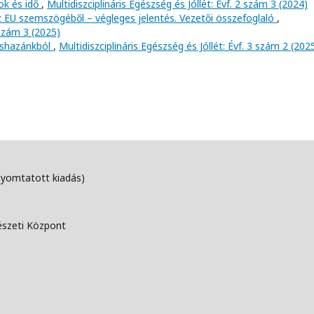
tok és idő
,
Multidiszciplináris Egészség és Jóllét: Évf. 2 szám 3 (2024)
z EU szemszögéből – végleges jelentés. Vezetői összefoglaló
,
 szám 3 (2025)
kishazánkból
,
Multidiszciplináris Egészség és Jóllét: Évf. 3 szám 2 (202
nyomtatott kiadás)
észeti Központ