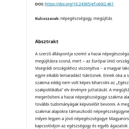
https://doi.org/10.24365/ef.v60i2.461
DOI:
népegészségügy, megújítás
Kulcsszavak:
Absztrakt
A szerző álláspontja szerint a hazai népegészségü
megújításra szorul, mert – az Európai Unió orszá
Visegrádi országokhoz viszonyítva – a magyar la
egyre inkább lemaradást tükröznek. Ennek oka a s
szakma eddig nem volt képes kiharcolni az „Egés
szakpolitikába” elv érvényre juttatását. A megújí
megerősíteni a hazai népegészségügyi szakma ala
további tudományágak képviselőit bevonni. A mege
szakmai alapokra támaszkodó népegészségügynek 
milyen legyen a jövő népegészségügye Magyarors
kapcsolódjon az egészségügy és egyéb ágazatok s