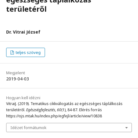
területéről
Dr. Vitrai József
teljes szöveg
Megjelent
2019-04-03
Hogyan kell idézni
VitraiJ. (2019). Tematikus cikkválogatás az egészséges táplálkozás
területéről.
Egészségfejlesztés
,
60
(1), 84-87. Elérés forrás
https://ojs.mtak.hu/index.php/egfejl/article/view/10838
Idézet formátumok