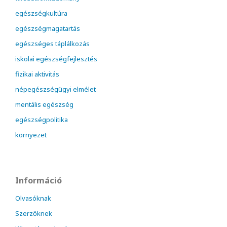
egészségkultúra
egészségmagatartás
egészséges táplálkozás
iskolai egészségfejlesztés
fizikai aktivitás
népegészségügyi elmélet
mentális egészség
egészségpolitika
környezet
Információ
Olvasóknak
Szerzőknek