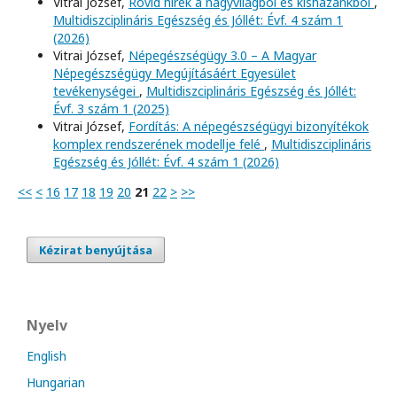
Vitrai József,
Rövid hírek a nagyvilágból és kishazánkból
,
Multidiszciplináris Egészség és Jóllét: Évf. 4 szám 1
(2026)
Vitrai József,
Népegészségügy 3.0 – A Magyar
Népegészségügy Megújításáért Egyesület
tevékenységei
,
Multidiszciplináris Egészség és Jóllét:
Évf. 3 szám 1 (2025)
Vitrai József,
Fordítás: A népegészségügyi bizonyítékok
komplex rendszerének modellje felé
,
Multidiszciplináris
Egészség és Jóllét: Évf. 4 szám 1 (2026)
<<
<
16
17
18
19
20
21
22
>
>>
Kézirat benyújtása
Nyelv
English
Hungarian