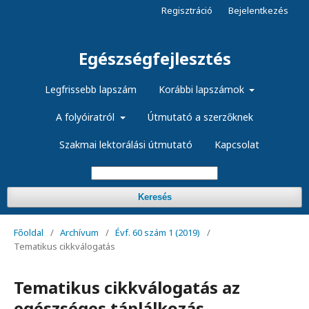
Regisztráció
Bejelentkezés
Egészségfejlesztés
Legfrissebb lapszám
Korábbi lapszámok
A folyóiratról
Útmutató a szerzőknek
Szakmai lektorálási útmutató
Kapcsolat
Keresés
Főoldal
/
Archívum
/
Évf. 60 szám 1 (2019)
/
Tematikus cikkválogatás
Tematikus cikkválogatás az
egészséges táplálkozás