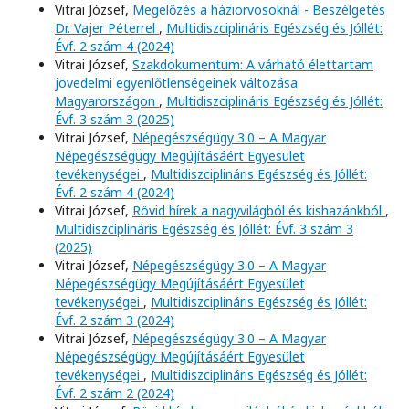
Vitrai József,
Megelőzés a háziorvosoknál - Beszélgetés
Dr. Vajer Péterrel
,
Multidiszciplináris Egészség és Jóllét:
Évf. 2 szám 4 (2024)
Vitrai József,
Szakdokumentum: A várható élettartam
jövedelmi egyenlőtlenségeinek változása
Magyarországon
,
Multidiszciplináris Egészség és Jóllét:
Évf. 3 szám 3 (2025)
Vitrai József,
Népegészségügy 3.0 – A Magyar
Népegészségügy Megújításáért Egyesület
tevékenységei
,
Multidiszciplináris Egészség és Jóllét:
Évf. 2 szám 4 (2024)
Vitrai József,
Rövid hírek a nagyvilágból és kishazánkból
,
Multidiszciplináris Egészség és Jóllét: Évf. 3 szám 3
(2025)
Vitrai József,
Népegészségügy 3.0 – A Magyar
Népegészségügy Megújításáért Egyesület
tevékenységei
,
Multidiszciplináris Egészség és Jóllét:
Évf. 2 szám 3 (2024)
Vitrai József,
Népegészségügy 3.0 – A Magyar
Népegészségügy Megújításáért Egyesület
tevékenységei
,
Multidiszciplináris Egészség és Jóllét:
Évf. 2 szám 2 (2024)