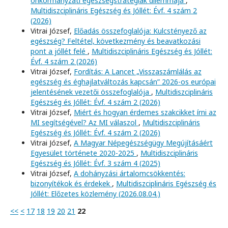
önkormányzati egészségstratégiák dilemmája
,
Multidiszciplináris Egészség és Jóllét: Évf. 4 szám 2
(2026)
Vitrai József,
Előadás összefoglalója: Kulcstényező az
egészség? Feltétel, következmény és beavatkozási
pont a jóllét felé
,
Multidiszciplináris Egészség és Jóllét:
Évf. 4 szám 2 (2026)
Vitrai József,
Fordítás: A Lancet „Visszaszámlálás az
egészség és éghajlatváltozás kapcsán” 2026-os európai
jelentésének vezetői összefoglalója
,
Multidiszciplináris
Egészség és Jóllét: Évf. 4 szám 2 (2026)
Vitrai József,
Miért és hogyan érdemes szakcikket írni az
MI segítségével? Az MI válaszol
,
Multidiszciplináris
Egészség és Jóllét: Évf. 4 szám 2 (2026)
Vitrai József,
A Magyar Népegészségügy Megújításáért
Egyesület története 2020-2025
,
Multidiszciplináris
Egészség és Jóllét: Évf. 3 szám 4 (2025)
Vitrai József,
A dohányzási ártalomcsökkentés:
bizonyítékok és érdekek
,
Multidiszciplináris Egészség és
Jóllét: Előzetes közlemény (2026.08.04.)
<<
<
17
18
19
20
21
22