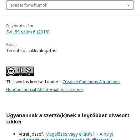
Idézet formátumok
Folyóirat szám
Évf. 59 szám 6 (2018)
Rovat
Tematikus cikkválogatás
This work is licensed under a
Creative Commons Attribution-
NonCommercial 4.0 International License
.
Ugyanannak a szerző(k)nek a legtöbbet olvasott
cikkei
Vitrai József,
Megelőzés vagy ellátás? – A helyi