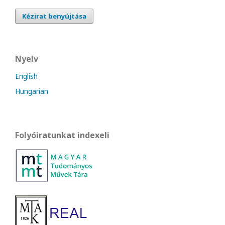
Kézirat benyújtása
Nyelv
English
Hungarian
Folyóiratunkat indexeli