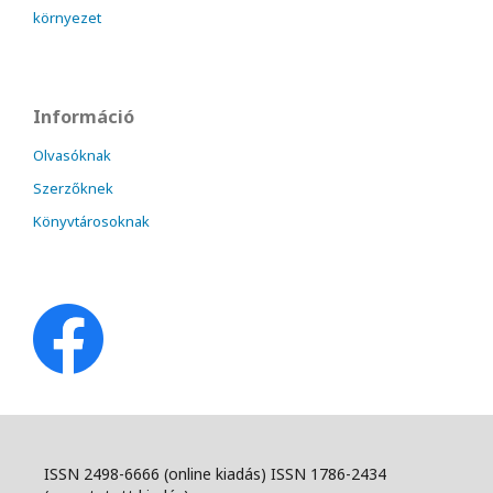
környezet
Információ
Olvasóknak
Szerzőknek
Könyvtárosoknak
ISSN 2498-6666 (online kiadás) ISSN 1786-2434