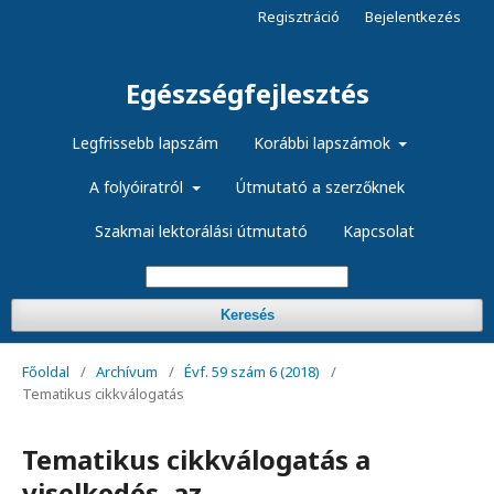
Regisztráció
Bejelentkezés
Egészségfejlesztés
Legfrissebb lapszám
Korábbi lapszámok
A folyóiratról
Útmutató a szerzőknek
Szakmai lektorálási útmutató
Kapcsolat
Keresés
Főoldal
/
Archívum
/
Évf. 59 szám 6 (2018)
/
Tematikus cikkválogatás
Tematikus cikkválogatás a
viselkedés, az