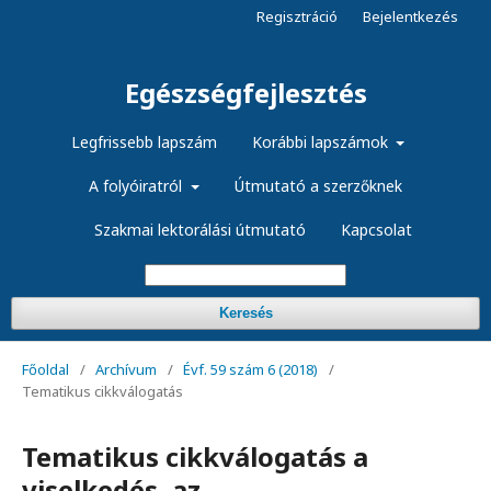
Regisztráció
Bejelentkezés
Egészségfejlesztés
Legfrissebb lapszám
Korábbi lapszámok
A folyóiratról
Útmutató a szerzőknek
Szakmai lektorálási útmutató
Kapcsolat
Keresés
Főoldal
/
Archívum
/
Évf. 59 szám 6 (2018)
/
Tematikus cikkválogatás
Tematikus cikkválogatás a
viselkedés, az