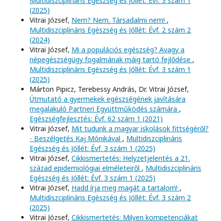
Multidiszciplináris Egészség és Jóllét: Évf. 3 szám 1
(2025)
Vitrai József,
Nem? Nem. Társadalmi nem!
,
Multidiszciplináris Egészség és Jóllét: Évf. 2 szám 2
(2024)
Vitrai József,
Mi a populációs egészség? Avagy a
népegészségügy fogalmának máig tartó fejlődése
,
Multidiszciplináris Egészség és Jóllét: Évf. 3 szám 1
(2025)
Márton Pipicz, Terebessy András, Dr. Vitrai József,
Útmutató a gyermekek egészségének javítására
megalakuló Partneri Együttműködés számára
,
Egészségfejlesztés: Évf. 62 szám 1 (2021)
Vitrai József,
Mit tudunk a magyar iskolások fittségéről?
- Beszélgetés Kaj Mónikával
,
Multidiszciplináris
Egészség és Jóllét: Évf. 3 szám 1 (2025)
Vitrai József,
Cikkismertetés: Helyzetjelentés a 21.
század epidemiológiai elméleteiről
,
Multidiszciplináris
Egészség és Jóllét: Évf. 3 szám 1 (2025)
Vitrai József,
Hadd írja meg magát a tartalom!
,
Multidiszciplináris Egészség és Jóllét: Évf. 3 szám 2
(2025)
Vitrai József,
Cikkismertetés: Milyen kompetenciákat