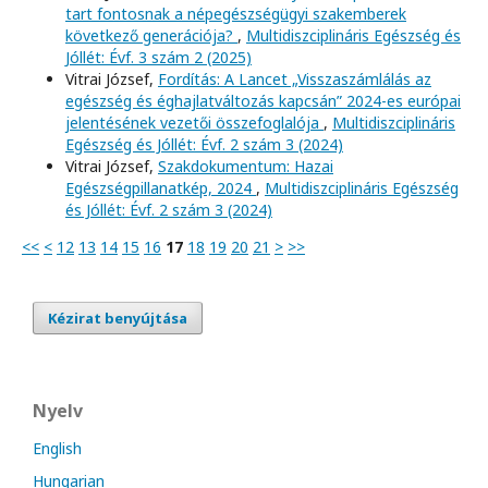
tart fontosnak a népegészségügyi szakemberek
következő generációja?
,
Multidiszciplináris Egészség és
Jóllét: Évf. 3 szám 2 (2025)
Vitrai József,
Fordítás: A Lancet „Visszaszámlálás az
egészség és éghajlatváltozás kapcsán” 2024-es európai
jelentésének vezetői összefoglalója
,
Multidiszciplináris
Egészség és Jóllét: Évf. 2 szám 3 (2024)
Vitrai József,
Szakdokumentum: Hazai
Egészségpillanatkép, 2024
,
Multidiszciplináris Egészség
és Jóllét: Évf. 2 szám 3 (2024)
<<
<
12
13
14
15
16
17
18
19
20
21
>
>>
Kézirat benyújtása
Nyelv
English
Hungarian