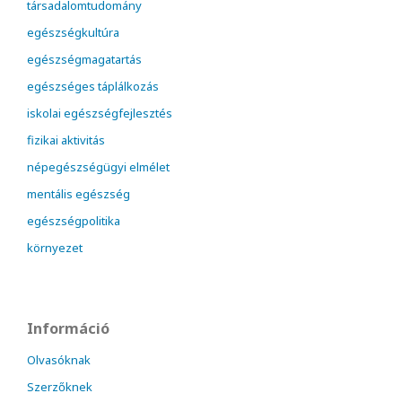
társadalomtudomány
egészségkultúra
egészségmagatartás
egészséges táplálkozás
iskolai egészségfejlesztés
fizikai aktivitás
népegészségügyi elmélet
mentális egészség
egészségpolitika
környezet
Információ
Olvasóknak
Szerzőknek